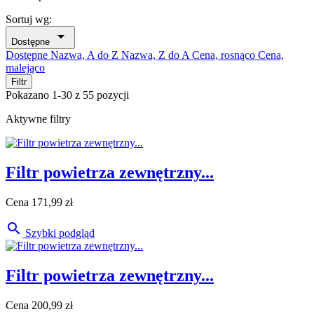
Sortuj wg:

Dostępne
Dostępne
Nazwa, A do Z
Nazwa, Z do A
Cena, rosnąco
Cena,
malejąco
Filtr
Pokazano 1-30 z 55 pozycji
Aktywne filtry
Filtr powietrza zewnętrzny...
Cena
171,99 zł

Szybki podgląd
Filtr powietrza zewnętrzny...
Cena
200,99 zł