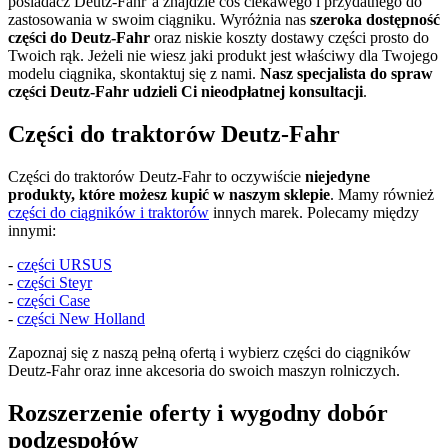
posiadacz Deutz-Fahr’a znajdzie coś ciekawego i przydatnego do
zastosowania w swoim ciągniku. Wyróżnia nas
szeroka dostępność
części do Deutz-Fahr
oraz niskie koszty dostawy części prosto do
Twoich rąk. Jeżeli nie wiesz jaki produkt jest właściwy dla Twojego
modelu ciągnika, skontaktuj się z nami.
Nasz specjalista do spraw
części Deutz-Fahr udzieli Ci nieodpłatnej konsultacji
.
Części do traktorów Deutz-Fahr
Części do traktorów Deutz-Fahr to oczywiście
niejedyne
produkty, które możesz kupić w naszym sklepie
. Mamy również
części do ciągników i traktorów
innych marek. Polecamy między
innymi:
-
części URSUS
-
części Steyr
-
części Case
-
części New Holland
Zapoznaj się z naszą pełną ofertą i wybierz części do ciągników
Deutz-Fahr oraz inne akcesoria do swoich maszyn rolniczych.
Rozszerzenie oferty i wygodny dobór
podzespołów