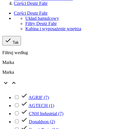
Części Deutz Fahr
Części Deutz Fahr
Układ hamulcowy
Filtry Deutz Fahr
Kabina i wyposażenie wnętrza

Tak
Filtruj według
Marka
Marka



AGRIF
(7)

AGTECH
(1)

CNH Industrial
(7)

Donaldson
(2)
