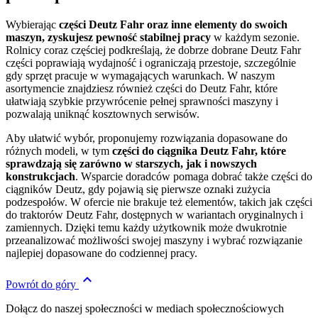
Wybierając
części Deutz Fahr
oraz inne elementy do swoich
maszyn, zyskujesz pewność stabilnej pracy
w każdym sezonie.
Rolnicy coraz częściej podkreślają, że dobrze dobrane Deutz Fahr
części poprawiają wydajność i ograniczają przestoje, szczególnie
gdy sprzęt pracuje w wymagających warunkach. W naszym
asortymencie znajdziesz również części do Deutz Fahr, które
ułatwiają szybkie przywrócenie pełnej sprawności maszyny i
pozwalają uniknąć kosztownych serwisów.
Aby ułatwić wybór, proponujemy rozwiązania dopasowane do
różnych modeli, w tym
części do ciągnika Deutz Fahr, które
sprawdzają się zarówno w starszych, jak i nowszych
konstrukcjach
. Wsparcie doradców pomaga dobrać także części do
ciągników Deutz, gdy pojawią się pierwsze oznaki zużycia
podzespołów. W ofercie nie brakuje też elementów, takich jak części
do traktorów Deutz Fahr, dostępnych w wariantach oryginalnych i
zamiennych. Dzięki temu każdy użytkownik może dwukrotnie
przeanalizować możliwości swojej maszyny i wybrać rozwiązanie
najlepiej dopasowane do codziennej pracy.

Powrót do góry
Dołącz do naszej społeczności w mediach społecznościowych