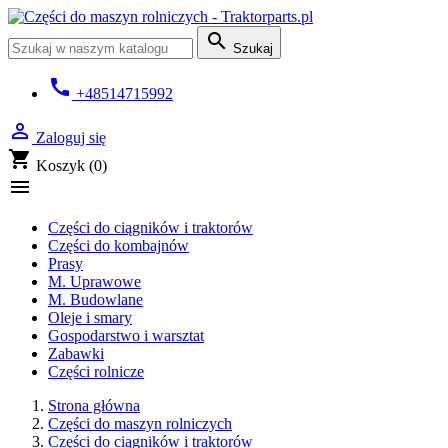

Szukaj
call
+48514715992

Zaloguj się
shopping_cart
Koszyk
(0)

Części do ciągników i traktorów
Części do kombajnów
Prasy
M. Uprawowe
M. Budowlane
Oleje i smary
Gospodarstwo i warsztat
Zabawki
Części rolnicze
Strona główna
Części do maszyn rolniczych
Części do ciągników i traktorów