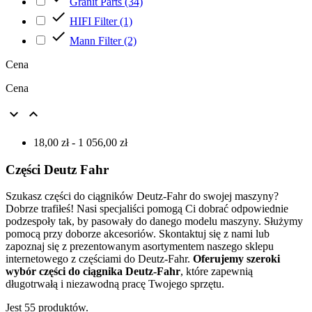
Granit Parts
(34)

HIFI Filter
(1)

Mann Filter
(2)
Cena
Cena


18,00 zł - 1 056,00 zł
Części Deutz Fahr
Szukasz części do ciągników Deutz-Fahr do swojej maszyny?
Dobrze trafiłeś! Nasi specjaliści pomogą Ci dobrać odpowiednie
podzespoły tak, by pasowały do danego modelu maszyny. Służymy
pomocą przy doborze akcesoriów. Skontaktuj się z nami lub
zapoznaj się z prezentowanym asortymentem naszego sklepu
internetowego z częściami do Deutz-Fahr.
Oferujemy szeroki
wybór części do ciągnika Deutz-Fahr
, które zapewnią
długotrwałą i niezawodną pracę Twojego sprzętu.
Jest 55 produktów.