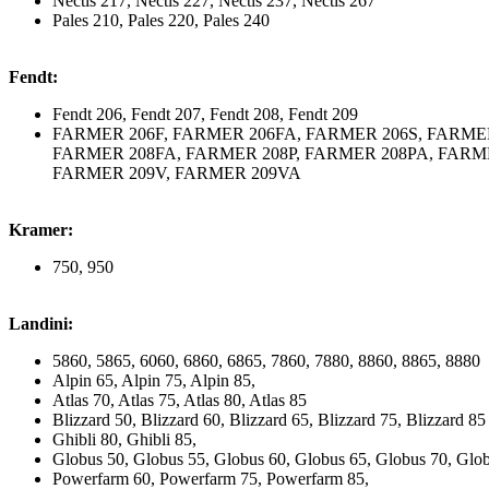
Nectis 217, Nectis 227, Nectis 237, Nectis 267
Pales 210, Pales 220, Pales 240
Fendt:
Fendt 206, Fendt 207, Fendt 208, Fendt 209
FARMER 206F, FARMER 206FA, FARMER 206S, FARMER
FARMER 208FA, FARMER 208P, FARMER 208PA, FARME
FARMER 209V, FARMER 209VA
Kramer:
750, 950
Landini:
5860, 5865, 6060, 6860, 6865, 7860, 7880, 8860, 8865, 8880
Alpin 65, Alpin 75, Alpin 85,
Atlas 70, Atlas 75, Atlas 80, Atlas 85
Blizzard 50, Blizzard 60, Blizzard 65, Blizzard 75, Blizzard 85
Ghibli 80, Ghibli 85,
Globus 50, Globus 55, Globus 60, Globus 65, Globus 70, Glo
Powerfarm 60, Powerfarm 75, Powerfarm 85,