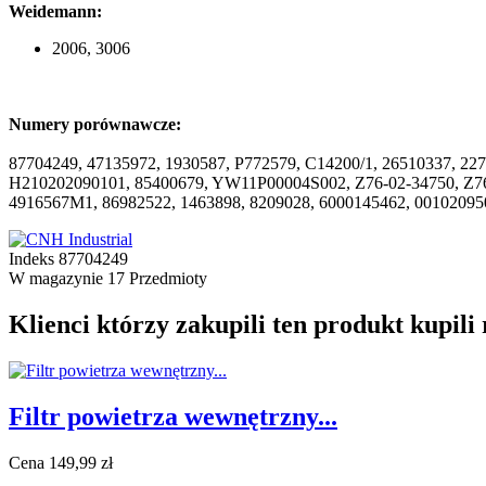
Weidemann:
2006, 3006
Numery porównawcze:
87704249, 47135972, 1930587, P772579, C14200/1, 26510337, 22
H210202090101, 85400679, YW11P00004S002, Z76-02-34750, Z76
4916567M1, 86982522, 1463898, 8209028, 6000145462, 00102095
Indeks
87704249
W magazynie
17 Przedmioty
Klienci którzy zakupili ten produkt kupili
Filtr powietrza wewnętrzny...
Cena
149,99 zł