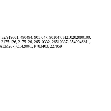
 32/919001, 490494, 901-047, 901047, H210202090100,
2175.126, 2175126, 26510332, 26510337, 3540046M1,
, AEM267, C14200/1, P783403, 227959