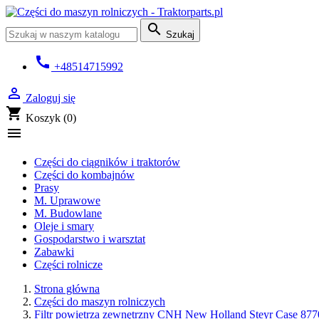

Szukaj
call
+48514715992

Zaloguj się
shopping_cart
Koszyk
(0)

Części do ciągników i traktorów
Części do kombajnów
Prasy
M. Uprawowe
M. Budowlane
Oleje i smary
Gospodarstwo i warsztat
Zabawki
Części rolnicze
Strona główna
Części do maszyn rolniczych
Filtr powietrza zewnętrzny CNH New Holland Steyr Case 87