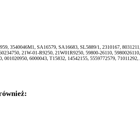
7959, 3540046M1, SA16579, SA16683, SL5889/1, 2310167, 8031211,
0234750, 21W-01-R9250, 21W01R9250, 59800-26110, 5980026110, 
0, 001020950, 6000043, T15832, 14542155, 5559772579, 71011292
 również: