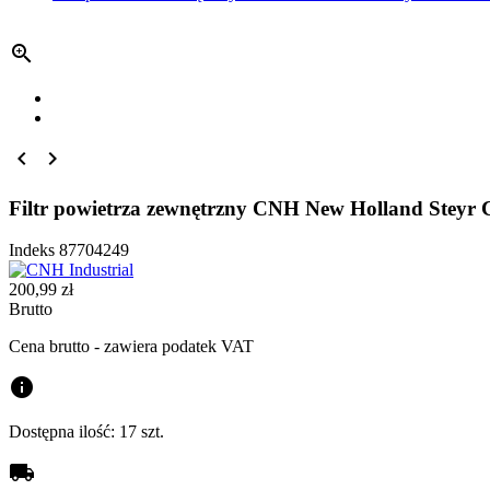



Filtr powietrza zewnętrzny CNH New Holland Steyr 
Indeks
87704249
200,99 zł
Brutto
Cena brutto - zawiera podatek VAT
info
Dostępna ilość:
17 szt.
local_shipping