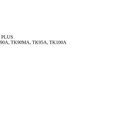
D PLUS
K90A, TK90MA, TK95A, TK100A