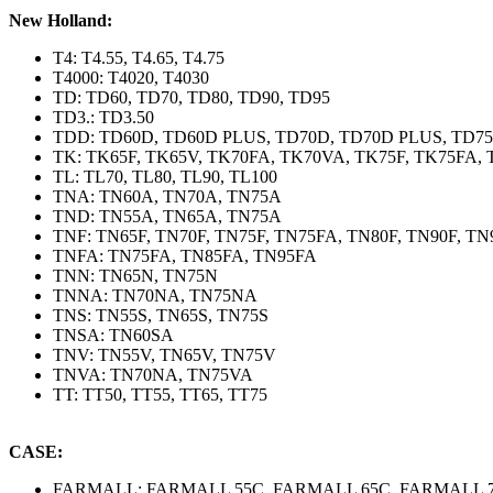
New Holland:
T4: T4.55, T4.65, T4.75
T4000: T4020, T4030
TD: TD60, TD70, TD80, TD90, TD95
TD3.: TD3.50
TDD: TD60D, TD60D PLUS, TD70D, TD70D PLUS, TD75
TK: TK65F, TK65V, TK70FA, TK70VA, TK75F, TK75FA
TL: TL70, TL80, TL90, TL100
TNA: TN60A, TN70A, TN75A
TND: TN55A, TN65A, TN75A
TNF: TN65F, TN70F, TN75F, TN75FA, TN80F, TN90F, TN
TNFA: TN75FA, TN85FA, TN95FA
TNN: TN65N, TN75N
TNNA: TN70NA, TN75NA
TNS: TN55S, TN65S, TN75S
TNSA: TN60SA
TNV: TN55V, TN65V, TN75V
TNVA: TN70NA, TN75VA
TT: TT50, TT55, TT65, TT75
CASE:
FARMALL: FARMALL 55C, FARMALL 65C, FARMALL 