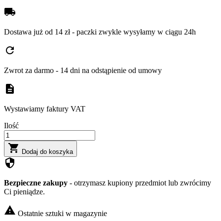
local_shipping
Dostawa już od 14 zł - paczki zwykle wysyłamy w ciągu 24h
refresh
Zwrot za darmo - 14 dni na odstąpienie od umowy
description
Wystawiamy faktury VAT
Ilość

Dodaj do koszyka
security
Bezpieczne zakupy
- otrzymasz kupiony przedmiot lub zwrócimy
Ci pieniądze.

Ostatnie sztuki w magazynie