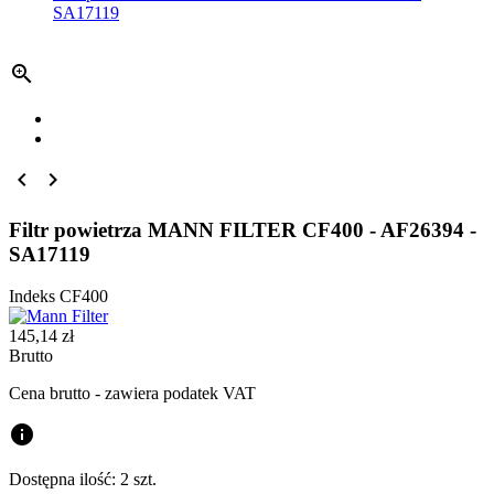
SA17119



Filtr powietrza MANN FILTER CF400 - AF26394 -
SA17119
Indeks
CF400
145,14 zł
Brutto
Cena brutto - zawiera podatek VAT
info
Dostępna ilość:
2 szt.