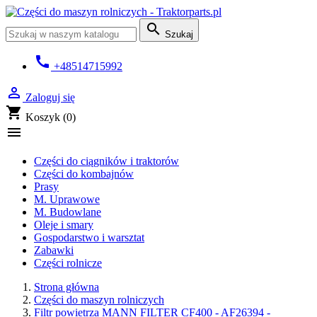

Szukaj
call
+48514715992

Zaloguj się
shopping_cart
Koszyk
(0)

Części do ciągników i traktorów
Części do kombajnów
Prasy
M. Uprawowe
M. Budowlane
Oleje i smary
Gospodarstwo i warsztat
Zabawki
Części rolnicze
Strona główna
Części do maszyn rolniczych
Filtr powietrza MANN FILTER CF400 - AF26394 -