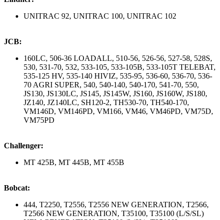
UNITRAC 92, UNITRAC 100, UNITRAC 102
JCB:
160LC, 506-36 LOADALL, 510-56, 526-56, 527-58, 528S,
530, 531-70, 532, 533-105, 533-105B, 533-105T TELEBAT,
535-125 HV, 535-140 HIVIZ, 535-95, 536-60, 536-70, 536-
70 AGRI SUPER, 540, 540-140, 540-170, 541-70, 550,
JS130, JS130LC, JS145, JS145W, JS160, JS160W, JS180,
JZ140, JZ140LC, SH120-2, TH530-70, TH540-170,
VM146D, VM146PD, VM166, VM46, VM46PD, VM75D,
VM75PD
Challenger:
MT 425B, MT 445B, MT 455B
Bobcat:
444, T2250, T2556, T2556 NEW GENERATION, T2566,
T2566 NEW GENERATION, T35100, T35100 (L/S/SL)