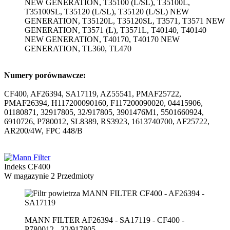
NEW GENERATION, T35100 (L/SL), T35100L,
T35100SL, T35120 (L/SL), T35120 (L/SL) NEW
GENERATION, T35120L, T35120SL, T3571, T3571 NEW
GENERATION, T3571 (L), T3571L, T40140, T40140
NEW GENERATION, T40170, T40170 NEW
GENERATION, TL360, TL470
Numery porównawcze:
CF400, AF26394, SA17119, AZ55541, PMAF25722,
PMAF26394, H117200090160, F117200090020, 04415906,
01180871, 32917805, 32/917805, 3901476M1, 5501660924,
6910726, P780012, SL8389, RS3923, 1613740700, AF25722,
AR200/4W, FPC 448/B
Indeks
CF400
W magazynie
2 Przedmioty
MANN FILTER AF26394 - SA17119 - CF400 -
P780012 - 32/917805