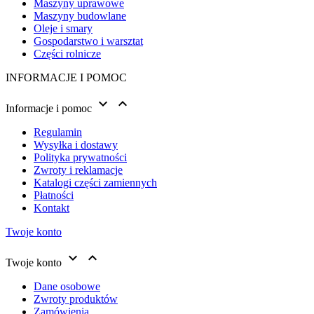
Maszyny uprawowe
Maszyny budowlane
Oleje i smary
Gospodarstwo i warsztat
Części rolnicze
INFORMACJE I POMOC


Informacje i pomoc
Regulamin
Wysyłka i dostawy
Polityka prywatności
Zwroty i reklamacje
Katalogi części zamiennych
Płatności
Kontakt
Twoje konto


Twoje konto
Dane osobowe
Zwroty produktów
Zamówienia