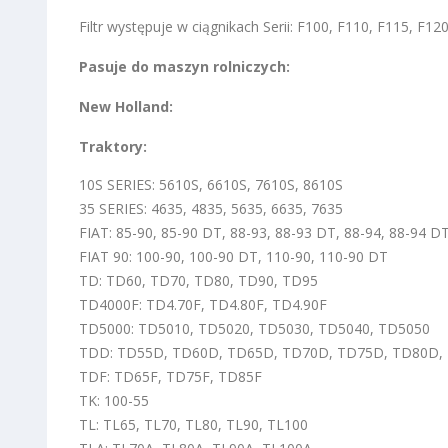
Filtr występuje w ciągnikach Serii: F100, F110, F115, F
Pasuje do maszyn rolniczych:
New Holland:
Traktory:
10S SERIES: 5610S, 6610S, 7610S, 8610S
35 SERIES: 4635, 4835, 5635, 6635, 7635
FIAT: 85-90, 85-90 DT, 88-93, 88-93 DT, 88-94, 88-94 D
FIAT 90: 100-90, 100-90 DT, 110-90, 110-90 DT
TD: TD60, TD70, TD80, TD90, TD95
TD4000F: TD4.70F, TD4.80F, TD4.90F
TD5000: TD5010, TD5020, TD5030, TD5040, TD5050
TDD: TD55D, TD60D, TD65D, TD70D, TD75D, TD80D,
TDF: TD65F, TD75F, TD85F
TK: 100-55
TL: TL65, TL70, TL80, TL90, TL100