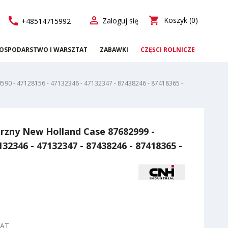

call
shopping_cart
Koszyk
(0)
Zaloguj się
+48514715992
OSPODARSTWO I WARSZTAT
ZABAWKI
CZĘŚCI ROLNICZE
0590 - 47128156 - 47132346 - 47132347 - 87438246 - 87418365 -
rzny New Holland Case 87682999 -
132346 - 47132347 - 87438246 - 87418365 -
VAT