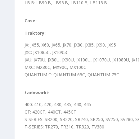
LB.B: LB90.B, LB95.B, LB110.B, LB115.B
Case:
Traktory:
JX: JX55, X60, JX65, JX70, JX80, JX85, JX90, JX95
JXC: JX1085C, JX1095C
JXU: JX70U, JX80U, JX90U, JX100U, JX1070U, JX1080U, JX
MXC: MX80C, MX90C, MX100C
QUANTUM C: QUANTUM 65C, QUANTUM 75C
Ładowarki:
400: 410, 420, 430, 435, 440, 445
CT: 420CT, 440CT, 445CT
S-SERIES: SR200, SR220, SR240, SR250, SV250, SV280, 
T-SERIES: TR270, TR310, TR320, TV380