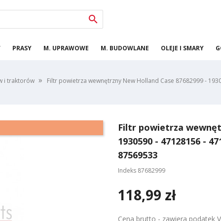

W
PRASY
M. UPRAWOWE
M. BUDOWLANE
OLEJE I SMARY
G
w i traktorów
Filtr powietrza wewnętrzny New Holland Case 87682999 - 193
Filtr powietrza wewnęt
1930590 - 47128156 - 47
87569533
Indeks
87682999
118,99 zł
Cena brutto - zawiera podatek 