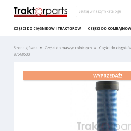
CZĘŚCI DO CIĄGNIKÓW I TRAKTORÓW
CZĘŚCI DO KOMBAJNÓ
Strona główna
Części do maszyn rolniczych
Części do ciągnikó
87569533
WYPRZEDAŻ!