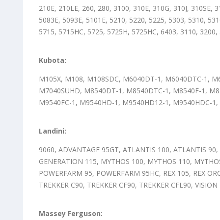
210E, 210LE, 260, 280, 3100, 310E, 310G, 310J, 310SE, 
5083E, 5093E, 5101E, 5210, 5220, 5225, 5303, 5310, 53
5715, 5715HC, 5725, 5725H, 5725HC, 6403, 3110, 3200, 
Kubota:
M105X, M108, M108SDC, M6040DT-1, M6040DTC-1, M6
M7040SUHD, M8540DT-1, M8540DTC-1, M8540F-1, M8
M9540FC-1, M9540HD-1, M9540HD12-1, M9540HDC-1
Landini:
9060, ADVANTAGE 95GT, ATLANTIS 100, ATLANTIS 90, A
GENERATION 115, MYTHOS 100, MYTHOS 110, MYTHO
POWERFARM 95, POWERFARM 95HC, REX 105, REX ORCH
TREKKER C90, TREKKER CF90, TREKKER CFL90, VISION 10
Massey Ferguson: