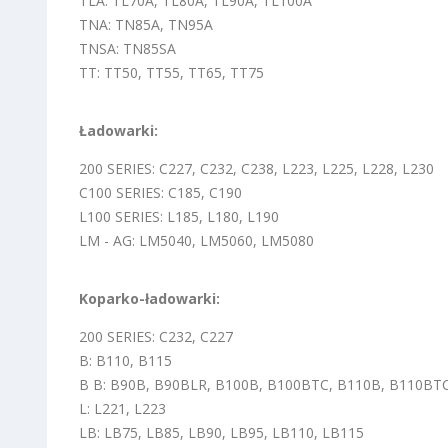
TLA: TL70A, TL80A, TL90A, TL100A
TNA: TN85A, TN95A
TNSA: TN85SA
TT: TT50, TT55, TT65, TT75
Ładowarki:
200 SERIES: C227, C232, C238, L223, L225, L228, L230
C100 SERIES: C185, C190
L100 SERIES: L185, L180, L190
LM - AG: LM5040, LM5060, LM5080
Koparko-ładowarki:
200 SERIES: C232, C227
B: B110, B115
B B: B90B, B90BLR, B100B, B100BTC, B110B, B110BT
L: L221, L223
LB: LB75, LB85, LB90, LB95, LB110, LB115