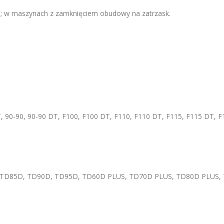
120; w maszynach z zamknięciem obudowy na zatrzask.
T, 90-90, 90-90 DT, F100, F100 DT, F110, F110 DT, F115, F115 DT, F
 TD85D, TD90D, TD95D, TD60D PLUS, TD70D PLUS, TD80D PLUS,