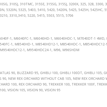
310SG, 310SJ, 310TMC, 315SE, 315SG, 315SJ, 3200X, 325, 328, 3300, 
10N, 5320N, 5325, 5403, 5410, 5420, 5420N, 5425, 5425H, 5425HC, 5
3210, 3310,3410, 5220, 5415, 5503, 5515, 5706
040F-1, M6040FC-1, M6040HD-1, M6040HDC-1, M7040DT-1 4WD, 
540FC-1, M8540HD-1, M8540HD12-1, M8540HDC-1, M8540HDC12-1
, M9540HDC12-1, M9540HDC24-1, M96, M96SHDM
TLAS 90, BLIZZARD 95, GHIBLI 100, GHIBLI 100DT, GHIBLI 105, G
S 90, NEW REX ORCHARD WITHOUT CAB 105, NEW REX ORCHARD 
ARD 100, REX ORCHARD 90, TREKKER 100, TREKKER 100F, TREKKE
0, VISION 105, VISION 90, VISION 95