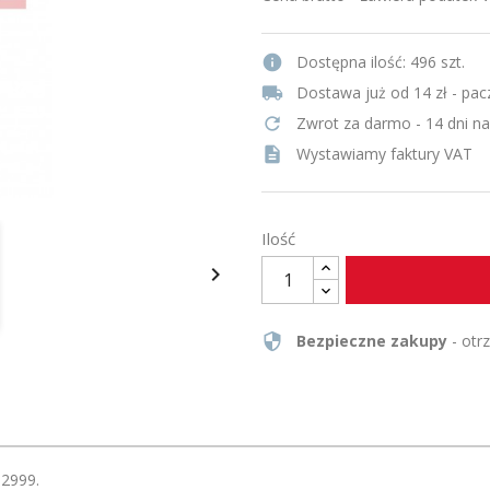
info
Dostępna ilość:
496 szt.
local_shipping
Dostawa już od 14 zł - pac
refresh
Zwrot za darmo - 14 dni n
description
Wystawiamy faktury VAT
Ilość

security
Bezpieczne zakupy
- otr
82999.