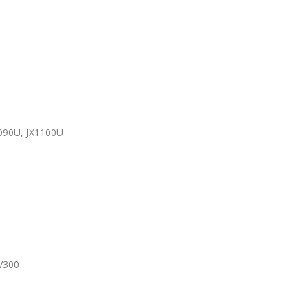
1090U, JX1100U
SV300