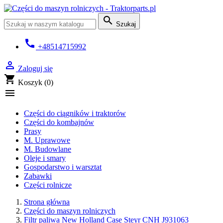

Szukaj
call
+48514715992

Zaloguj się
shopping_cart
Koszyk
(0)

Części do ciągników i traktorów
Części do kombajnów
Prasy
M. Uprawowe
M. Budowlane
Oleje i smary
Gospodarstwo i warsztat
Zabawki
Części rolnicze
Strona główna
Części do maszyn rolniczych
Filtr paliwa New Holland Case Steyr CNH J931063