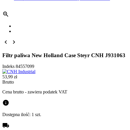



Filtr paliwa New Holland Case Steyr CNH J931063
Indeks
84557099
53,99 zł
Brutto
Cena brutto - zawiera podatek VAT
info
Dostępna ilość:
1 szt.
local_shipping