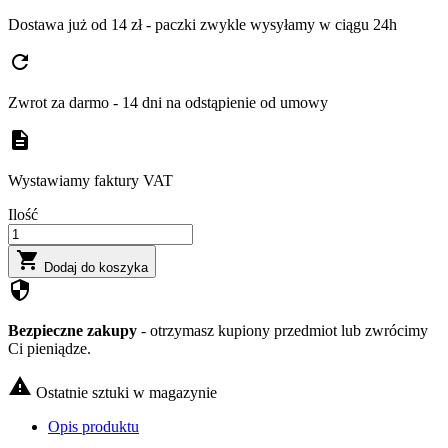
Dostawa już od 14 zł - paczki zwykle wysyłamy w ciągu 24h
refresh
Zwrot za darmo - 14 dni na odstąpienie od umowy
description
Wystawiamy faktury VAT
Ilość

Dodaj do koszyka
security
Bezpieczne zakupy
- otrzymasz kupiony przedmiot lub zwrócimy
Ci pieniądze.

Ostatnie sztuki w magazynie
Opis produktu