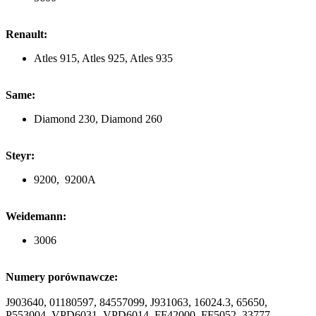
Renault:
Atles 915, Atles 925, Atles 935
Same:
Diamond 230, Diamond 260
Steyr:
9200, 9200A
Weidemann:
3006
Numery porównawcze:
J903640, 01180597, 84557099, J931063, 16024.3, 65650,
P553004, VPD6031, VPD6014, FF42000, FF5052, 33777,