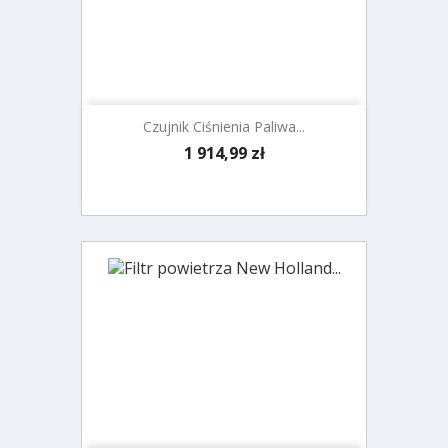
Czujnik Ciśnienia Paliwa...
Cena
1 914,99 zł