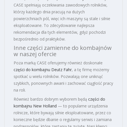
CASE spełniają oczekiwania zawodowych rolników,
którzy każdego dnia pracują na dużych
powierzchniach pól, więc ich maszyny są stale i silnie
eksploatowane. To zdecydowanie najlepsza
rekomendacja dla tych elementów, gdyż pochodzi
bezpośrednio od praktyków.
Inne części zamienne do kombajnów
w naszej ofercie
Poza marką CASE oferujemy również doskonałe
części do kombajnu Deutz Fahr
, a tę firmę możemy
spotkać u wielu rolników. Pozwalają one uniknąć
szybkich, ponownych awarii i zachować ciągłość pracy
na roli.
Również bardzo dobrym wyborem będą
części do
kombajnu New Holland
— to popularne urządzenia
rolnicze, które bywają silnie eksploatowane, przez co
konieczne będzie dbanie o regularny serwis i zamiana
podzespołów, które zastąpią te zużyte. Nasi klienci