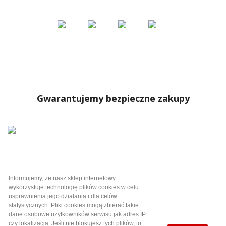
Gwarantujemy bezpieczne zakupy
Informujemy, że nasz sklep internetowy
Kategorie

wykorzystuje technologię plików cookies w celu
usprawnienia jego działania i dla celów
statystycznych. Pliki cookies mogą zbierać takie
Informacje i pomoc

dane osobowe użytkowników serwisu jak adres IP
czy lokalizacja. Jeśli nie blokujesz tych plików, to