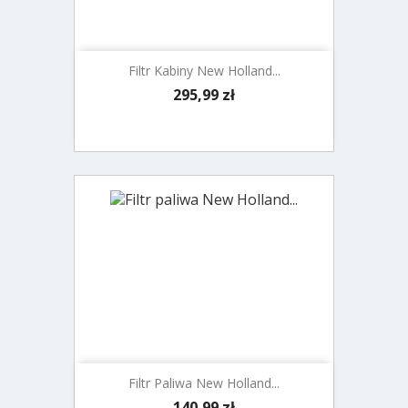
Filtr Kabiny New Holland...
Cena
295,99 zł
Filtr Paliwa New Holland...
Cena
140,99 zł