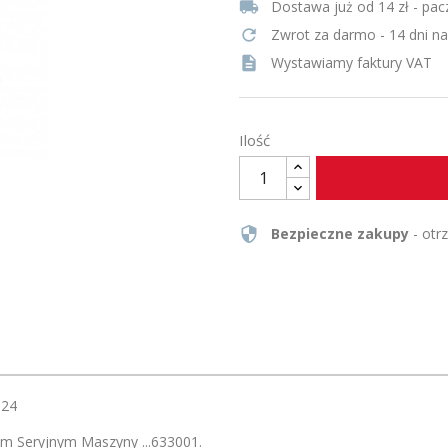
local_shipping
Dostawa już od 14 zł - pac
refresh
Zwrot za darmo - 14 dni n
description
Wystawiamy faktury VAT
Ilość
security
Bezpieczne zakupy
- otr
924
em Seryjnym Maszyny ...633001.