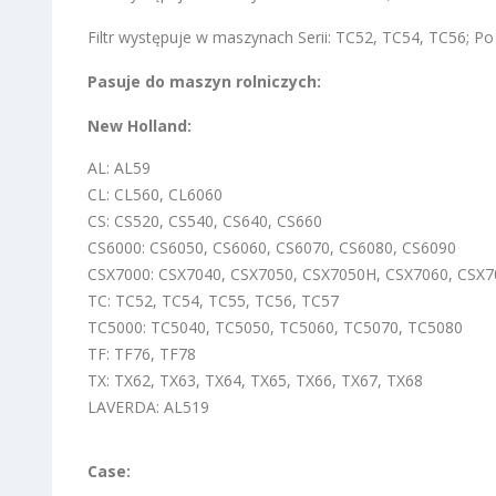
Filtr występuje w maszynach Serii: TC52, TC54, TC56; 
Pasuje do maszyn rolniczych:
New Holland:
AL: AL59
CL: CL560, CL6060
CS: CS520, CS540, CS640, CS660
CS6000: CS6050, CS6060, CS6070, CS6080, CS6090
CSX7000: CSX7040, CSX7050, CSX7050H, CSX7060, CSX7
TC: TC52, TC54, TC55, TC56, TC57
TC5000: TC5040, TC5050, TC5060, TC5070, TC5080
TF: TF76, TF78
TX: TX62, TX63, TX64, TX65, TX66, TX67, TX68
LAVERDA: AL519
Case: