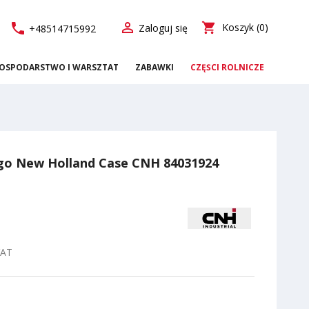

call
shopping_cart
Koszyk
(0)
Zaloguj się
+48514715992
OSPODARSTWO I WARSZTAT
ZABAWKI
CZĘŚCI ROLNICZE
nego New Holland Case CNH 84031924
VAT