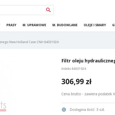

W
PRASY
M. UPRAWOWE
M. BUDOWLANE
OLEJE I SMARY
G
licznego New Holland Case CNH 84031924
Filtr oleju hydraulicz
Indeks
84031924
306,99 zł
Cena brutto - zawiera podatek 
info
Dostępna ilość:
3 szt.