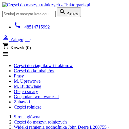

Szukaj
call
+48514715992

Zaloguj się
shopping_cart
Koszyk
(0)

Części do ciągników i traktorów
Części do kombajnów
Prasy
M. Uprawowe
M. Budowlane
Oleje i smary
Gospodarstwo i warsztat
Zabawki
Części rolnicze
Strona główna
Części do maszyn rolniczych
Widełki ramienia podnośnika John Deere L200755 -