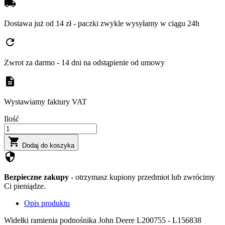
local_shipping
Dostawa już od 14 zł - paczki zwykle wysyłamy w ciągu 24h
refresh
Zwrot za darmo - 14 dni na odstąpienie od umowy
description
Wystawiamy faktury VAT
Ilość

Dodaj do koszyka
security
Bezpieczne zakupy
- otrzymasz kupiony przedmiot lub zwrócimy
Ci pieniądze.
Opis produktu
Widełki ramienia podnośnika John Deere L200755 - L156838