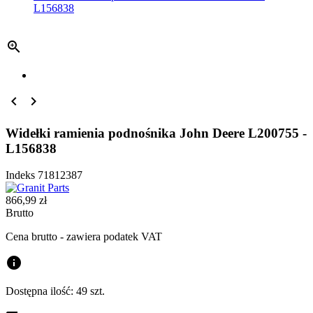
L156838



Widełki ramienia podnośnika John Deere L200755 -
L156838
Indeks
71812387
866,99 zł
Brutto
Cena brutto - zawiera podatek VAT
info
Dostępna ilość:
49 szt.