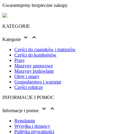
Gwarantujemy bezpieczne zakupy
KATEGORIE


Kategorie
Części do ciągników i traktorów
Części do kombajnów
Prasy
Maszyny uprawowe
Maszyny budowlane
Oleje i smary
Gospodarstwo i warsztat
Części rolnicze
INFORMACJE I POMOC


Informacje i pomoc
Regulamin
Wysyłka i dostawy
Polityka prywatności