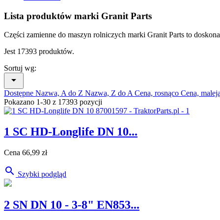
Lista produktów marki Granit Parts
Części zamienne do maszyn rolniczych marki Granit Parts to doskonał
Jest 17393 produktów.
Sortuj wg:

Dostępne
Nazwa, A do Z
Nazwa, Z do A
Cena, rosnąco
Cena, malej
Pokazano 1-30 z 17393 pozycji
1 SC HD-Longlife DN 10...
Cena
66,99 zł

Szybki podgląd
2 SN DN 10 - 3-8" EN853...