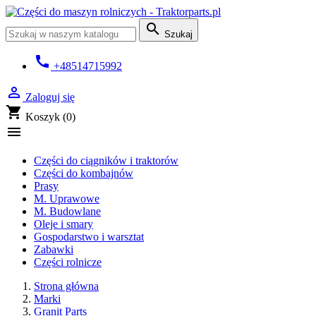

Szukaj
call
+48514715992

Zaloguj się
shopping_cart
Koszyk
(0)

Części do ciągników i traktorów
Części do kombajnów
Prasy
M. Uprawowe
M. Budowlane
Oleje i smary
Gospodarstwo i warsztat
Zabawki
Części rolnicze
Strona główna
Marki
Granit Parts