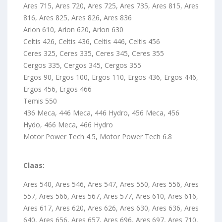
Ares 715, Ares 720, Ares 725, Ares 735, Ares 815, Ares
816, Ares 825, Ares 826, Ares 836
Arion 610, Arion 620, Arion 630
Celtis 426, Celtis 436, Celtis 446, Celtis 456
Ceres 325, Ceres 335, Ceres 345, Ceres 355
Cergos 335, Cergos 345, Cergos 355
Ergos 90, Ergos 100, Ergos 110, Ergos 436, Ergos 446,
Ergos 456, Ergos 466
Temis 550
436 Meca, 446 Meca, 446 Hydro, 456 Meca, 456
Hydo, 466 Meca, 466 Hydro
Motor Power Tech 4.5, Motor Power Tech 6.8
Claas:
Ares 540, Ares 546, Ares 547, Ares 550, Ares 556, Ares
557, Ares 566, Ares 567, Ares 577, Ares 610, Ares 616,
Ares 617, Ares 620, Ares 626, Ares 630, Ares 636, Ares
640, Ares 656, Ares 657, Ares 696, Ares 697, Ares 710,