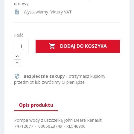
umowy
description
Wystawiamy faktury VAT
Ilość

DODAJ DO KOSZYKA
security
Bezpieczne zakupy
- otrzymasz kupiony
przedmiot lub zwrócimy Ci pieniądze.
Opis produktu
Pompa wody z uszczelką John Deere Renault
74712077 - 6005028749 - RE546906