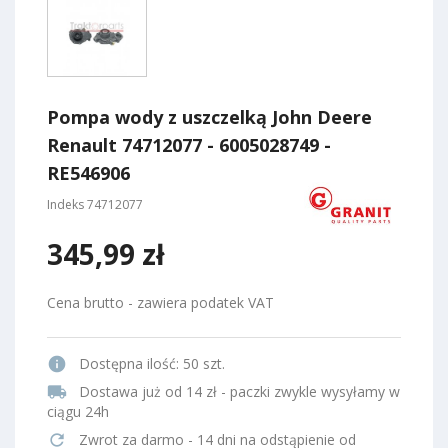
Pompa wody z uszczelką John Deere
Renault 74712077 - 6005028749 -
RE546906
Indeks
74712077
345,99 zł
Cena brutto - zawiera podatek VAT
info
Dostępna ilość:
50 szt.
local_shipping
Dostawa już od 14 zł - paczki zwykle wysyłamy w
ciągu 24h
refresh
Zwrot za darmo - 14 dni na odstąpienie od