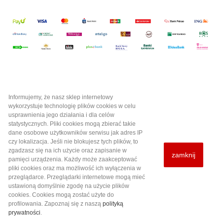
Informujemy, że nasz sklep internetowy
Kategorie

wykorzystuje technologię plików cookies w celu
usprawnienia jego działania i dla celów
statystycznych. Pliki cookies mogą zbierać takie
Informacje i pomoc

dane osobowe użytkowników serwisu jak adres IP
czy lokalizacja. Jeśli nie blokujesz tych plików, to
zgadzasz się na ich użycie oraz zapisanie w
zamknij
Twoje konto

pamięci urządzenia. Każdy może zaakceptować
pliki cookies oraz ma możliwość ich wyłączenia w
przeglądarce. Przeglądarki internetowe mogą mieć
Informacja o sklepie
ustawioną domyślnie zgodę na użycie plików
cookies. Cookies mogą zostać użyte do
profilowania.
Zapoznaj się z naszą
polityką
prywatności
.