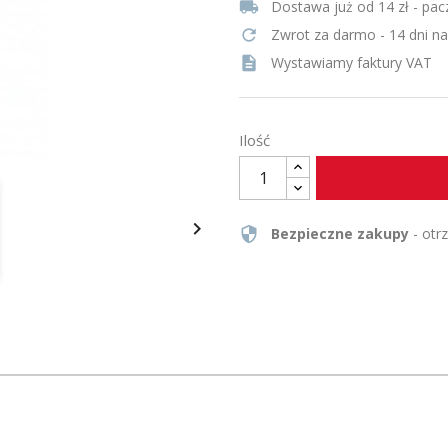
local_shipping
Dostawa już od 14 zł - pac
refresh
Zwrot za darmo - 14 dni n
description
Wystawiamy faktury VAT
Ilość

security
Bezpieczne zakupy
- otr