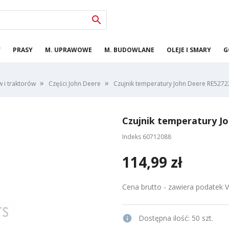

W
PRASY
M. UPRAWOWE
M. BUDOWLANE
OLEJE I SMARY
G
w i traktorów
Części John Deere
Czujnik temperatury John Deere RE5272
Czujnik temperatury Jo
Indeks
60712088
114,99 zł
Cena brutto - zawiera podatek 
info
Dostępna ilość:
50 szt.