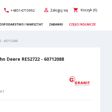

call
shopping_cart
Koszyk
(0)
Zaloguj się
+48514715992
OSPODARSTWO I WARSZTAT
ZABAWKI
CZĘŚCI ROLNICZE
2 - 60712088
hn Deere RE52722 - 60712088
VAT