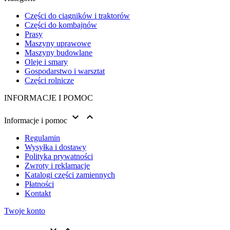
Części do ciągników i traktorów
Części do kombajnów
Prasy
Maszyny uprawowe
Maszyny budowlane
Oleje i smary
Gospodarstwo i warsztat
Części rolnicze
INFORMACJE I POMOC


Informacje i pomoc
Regulamin
Wysyłka i dostawy
Polityka prywatności
Zwroty i reklamacje
Katalogi części zamiennych
Płatności
Kontakt
Twoje konto