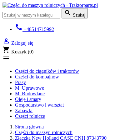

Szukaj
call
+48514715992

Zaloguj się
shopping_cart
Koszyk
(0)

Części do ciągników i traktorów
Części do kombajnów
Prasy
M. Uprawowe
M. Budowlane
Oleje i smary
Gospodarstwo i warsztat
Zabawki
Części rolnicze
Strona główna
Części do maszyn rolniczych
Złączka New Holland CASE CNH 87343790