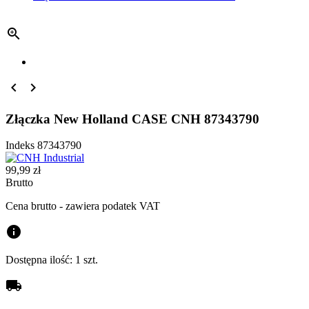



Złączka New Holland CASE CNH 87343790
Indeks
87343790
99,99 zł
Brutto
Cena brutto - zawiera podatek VAT
info
Dostępna ilość:
1 szt.
local_shipping