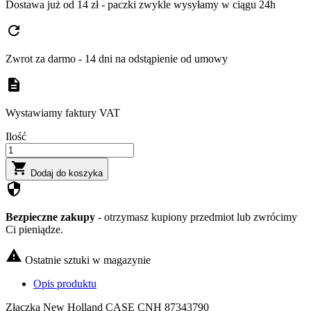
Dostawa już od 14 zł - paczki zwykle wysyłamy w ciągu 24h
refresh
Zwrot za darmo - 14 dni na odstąpienie od umowy
description
Wystawiamy faktury VAT
Ilość

Dodaj do koszyka
security
Bezpieczne zakupy
- otrzymasz kupiony przedmiot lub zwrócimy
Ci pieniądze.

Ostatnie sztuki w magazynie
Opis produktu
Złączka New Holland CASE CNH 87343790