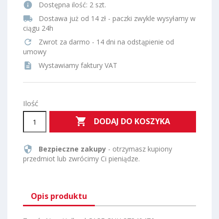
info
Dostępna ilość:
2 szt.
local_shipping
Dostawa już od 14 zł - paczki zwykle wysyłamy w
ciągu 24h
refresh
Zwrot za darmo - 14 dni na odstąpienie od
umowy
description
Wystawiamy faktury VAT
Ilość

DODAJ DO KOSZYKA
security
Bezpieczne zakupy
- otrzymasz kupiony
przedmiot lub zwrócimy Ci pieniądze.
Opis produktu