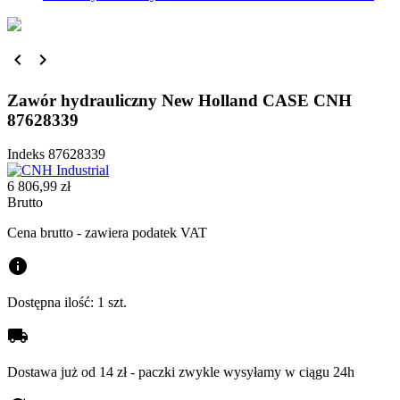


Zawór hydrauliczny New Holland CASE CNH
87628339
Indeks
87628339
6 806,99 zł
Brutto
Cena brutto - zawiera podatek VAT
info
Dostępna ilość:
1 szt.
local_shipping
Dostawa już od 14 zł - paczki zwykle wysyłamy w ciągu 24h