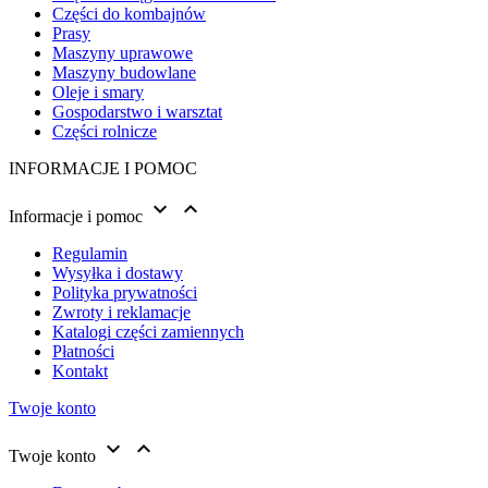
Części do kombajnów
Prasy
Maszyny uprawowe
Maszyny budowlane
Oleje i smary
Gospodarstwo i warsztat
Części rolnicze
INFORMACJE I POMOC


Informacje i pomoc
Regulamin
Wysyłka i dostawy
Polityka prywatności
Zwroty i reklamacje
Katalogi części zamiennych
Płatności
Kontakt
Twoje konto


Twoje konto