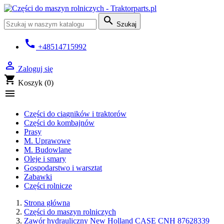

Szukaj
call
+48514715992

Zaloguj się
shopping_cart
Koszyk
(0)

Części do ciągników i traktorów
Części do kombajnów
Prasy
M. Uprawowe
M. Budowlane
Oleje i smary
Gospodarstwo i warsztat
Zabawki
Części rolnicze
Strona główna
Części do maszyn rolniczych
Zawór hydrauliczny New Holland CASE CNH 87628339