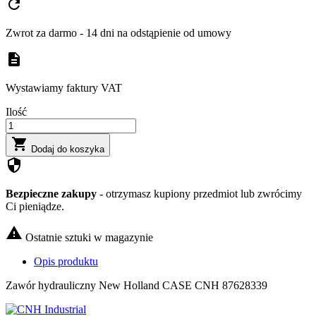
refresh
Zwrot za darmo - 14 dni na odstąpienie od umowy
description
Wystawiamy faktury VAT
Ilość

Dodaj do koszyka
security
Bezpieczne zakupy
- otrzymasz kupiony przedmiot lub zwrócimy
Ci pieniądze.

Ostatnie sztuki w magazynie
Opis produktu
Zawór hydrauliczny New Holland CASE CNH 87628339