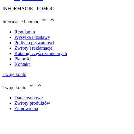
INFORMACJE I POMOC


Informacje i pomoc
Regulamin
Wysyłka i dostawy
Polityka prywatności
Zwroty i reklamacje
Katalogi części zamiennych
Płatności
Kontakt
Twoje konto


Twoje konto
Dane osobowe
Zwroty produktów
Zamówienia
Moje pokwitowania - korekty płatności
Adresy
Informujemy, że nasz sklep internetowy wykorzystuje
Kupony
technologię plików cookies w celu usprawnienia jego
Moje powiadomienia
działania i dla celów statystycznych. Pliki cookies