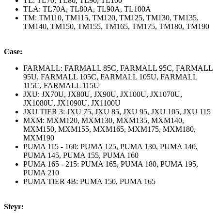
TL: TL70, TL80, TL90, TL100
TLA: TL70A, TL80A, TL90A, TL100A
TM: TM110, TM115, TM120, TM125, TM130, TM135,
TM140, TM150, TM155, TM165, TM175, TM180, TM190
Case:
FARMALL: FARMALL 85C, FARMALL 95C, FARMALL
95U, FARMALL 105C, FARMALL 105U, FARMALL
115C, FARMALL 115U
JXU: JX70U, JX80U, JX90U, JX100U, JX1070U,
JX1080U, JX1090U, JX1100U
JXU TIER 3: JXU 75, JXU 85, JXU 95, JXU 105, JXU 115
MXM: MXM120, MXM130, MXM135, MXM140,
MXM150, MXM155, MXM165, MXM175, MXM180,
MXM190
PUMA 115 - 160: PUMA 125, PUMA 130, PUMA 140,
PUMA 145, PUMA 155, PUMA 160
PUMA 165 - 215: PUMA 165, PUMA 180, PUMA 195,
PUMA 210
PUMA TIER 4B: PUMA 150, PUMA 165
Steyr: