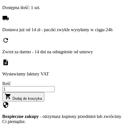
Dostępna ilość:
1 szt.
local_shipping
Dostawa już od 14 zł - paczki zwykle wysyłamy w ciągu 24h
refresh
Zwrot za darmo - 14 dni na odstąpienie od umowy
description
Wystawiamy faktury VAT
Ilość

Dodaj do koszyka
security
Bezpieczne zakupy
- otrzymasz kupiony przedmiot lub zwrócimy
Ci pieniądze.