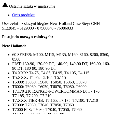

Ostatnie sztuki w magazynie
Opis produktu
Uszczelniacz skrzyni biegów New Holland Case Steyr CNH
5122845 - 5129003 - 87566840 - 76086033
Pasuje do maszyn rolniczych:
New Holland:
60 SERIES: M100, M115, M135, M160, 8160, 8260, 8360,
8560
FIAT: 130-90, 130-90 DT, 140-90, 140-90 DT, 160-90, 160-
90 DT, 180-90, 180-90 DT
T4.XXX: T4.75, T4.85, T4.95, T4.105, T4.115
T5.XXX: T5.95, T5.105, T5.115
T5000: T5030, T5040, T5050, T5060, T5070
T6000: T6030, T6050, T6070, T6080, T6090
T7.170-210 RANGE-/POWERCOMMAND: T7.170,
T7.185, T7.200, T7.210
T7.XXX TIER 4B: T7.165, T7.175, T7.190, T7.210
T7000: T7030, T7040, T7050, T7060
T7000 FPS: T7030, T7040, T7050, T7060