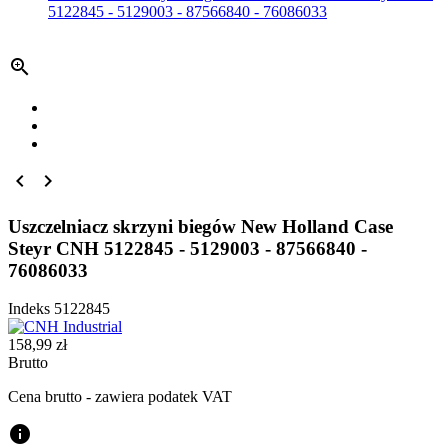
5122845 - 5129003 - 87566840 - 76086033



Uszczelniacz skrzyni biegów New Holland Case
Steyr CNH 5122845 - 5129003 - 87566840 -
76086033
Indeks
5122845
158,99 zł
Brutto
Cena brutto - zawiera podatek VAT
info