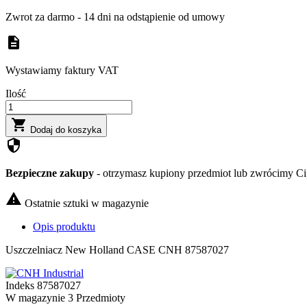
Zwrot za darmo - 14 dni na odstąpienie od umowy
description
Wystawiamy faktury VAT
Ilość

Dodaj do koszyka
security
Bezpieczne zakupy
- otrzymasz kupiony przedmiot lub zwrócimy Ci 

Ostatnie sztuki w magazynie
Opis produktu
Uszczelniacz New Holland CASE CNH 87587027
Indeks
87587027
W magazynie
3 Przedmioty