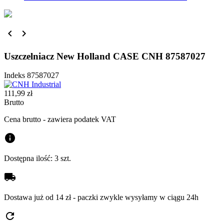


Uszczelniacz New Holland CASE CNH 87587027
Indeks
87587027
111,99 zł
Brutto
Cena brutto - zawiera podatek VAT
info
Dostępna ilość:
3 szt.
local_shipping
Dostawa już od 14 zł - paczki zwykle wysyłamy w ciągu 24h
refresh