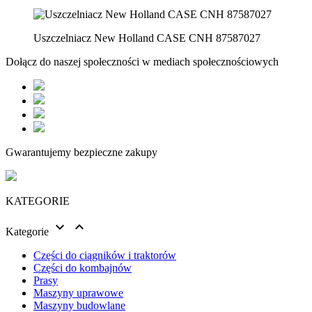
Uszczelniacz New Holland CASE CNH 87587027
Dołącz do naszej społeczności w mediach społecznościowych
Gwarantujemy bezpieczne zakupy
KATEGORIE


Kategorie
Części do ciągników i traktorów
Części do kombajnów
Prasy
Maszyny uprawowe
Maszyny budowlane