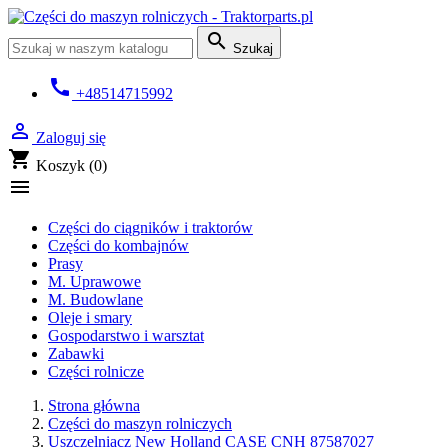

Szukaj
call
+48514715992

Zaloguj się
shopping_cart
Koszyk
(0)

Części do ciągników i traktorów
Części do kombajnów
Prasy
M. Uprawowe
M. Budowlane
Oleje i smary
Gospodarstwo i warsztat
Zabawki
Części rolnicze
Strona główna
Części do maszyn rolniczych
Uszczelniacz New Holland CASE CNH 87587027