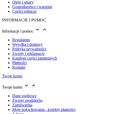
Oleje i smary
Gospodarstwo i warsztat
Części rolnicze
INFORMACJE I POMOC


Informacje i pomoc
Regulamin
Wysyłka i dostawy
Polityka prywatności
Zwroty i reklamacje
Katalogi części zamiennych
Płatności
Kontakt
Twoje konto


Twoje konto
Dane osobowe
Zwroty produktów
Zamówienia
Moje pokwitowania - korekty płatności