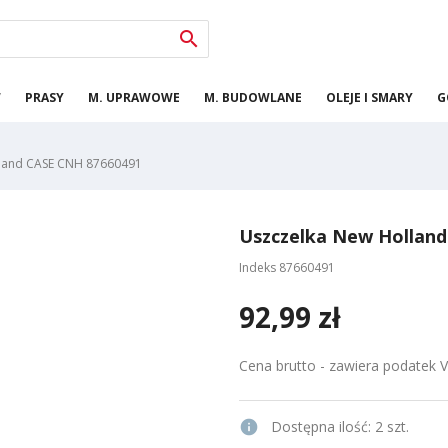

W
PRASY
M. UPRAWOWE
M. BUDOWLANE
OLEJE I SMARY
G
lland CASE CNH 87660491
Uszczelka New Hollan
Indeks
87660491
92,99 zł
Cena brutto - zawiera podatek 
info
Dostępna ilość:
2 szt.