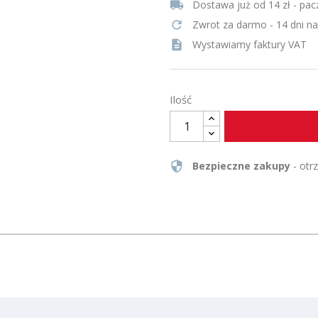
local_shipping
Dostawa już od 14 zł - pac
refresh
Zwrot za darmo - 14 dni n
description
Wystawiamy faktury VAT
Ilość
security
Bezpieczne zakupy
- otr