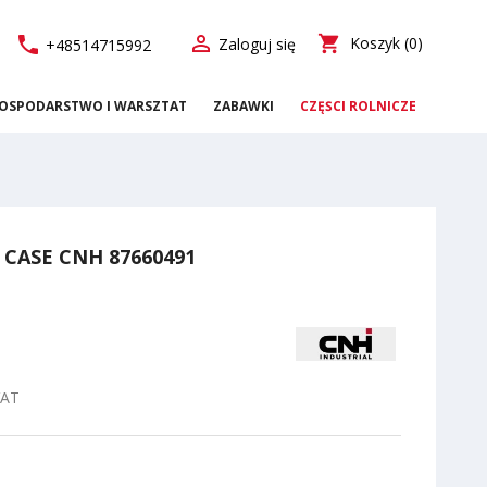

call
shopping_cart
Koszyk
(0)
Zaloguj się
+48514715992
OSPODARSTWO I WARSZTAT
ZABAWKI
CZĘŚCI ROLNICZE
d CASE CNH 87660491
VAT