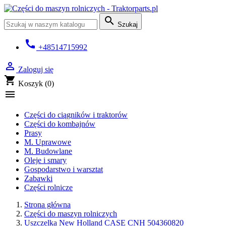

Szukaj
call
+48514715992

Zaloguj się
shopping_cart
Koszyk
(0)

Części do ciągników i traktorów
Części do kombajnów
Prasy
M. Uprawowe
M. Budowlane
Oleje i smary
Gospodarstwo i warsztat
Zabawki
Części rolnicze
Strona główna
Części do maszyn rolniczych
Uszczelka New Holland CASE CNH 504360820