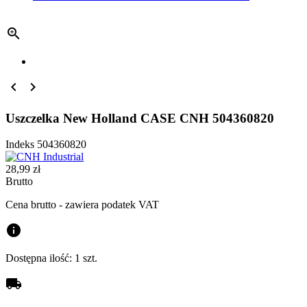



Uszczelka New Holland CASE CNH 504360820
Indeks
504360820
28,99 zł
Brutto
Cena brutto - zawiera podatek VAT
info
Dostępna ilość:
1 szt.
local_shipping