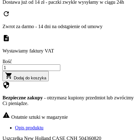
Dostawa już od 14 zł - paczki zwykle wysyłamy w ciągu 24h
refresh
Zwrot za darmo - 14 dni na odstąpienie od umowy
description
Wystawiamy faktury VAT
Ilość

Dodaj do koszyka
security
Bezpieczne zakupy
- otrzymasz kupiony przedmiot lub zwrócimy
Ci pieniądze.

Ostatnie sztuki w magazynie
Opis produktu
Uszczelka New Holland CASE CNH 504360820