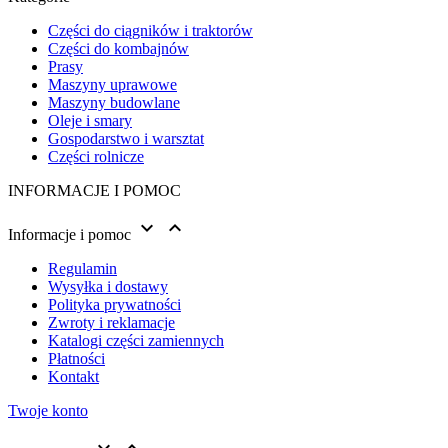
Części do ciągników i traktorów
Części do kombajnów
Prasy
Maszyny uprawowe
Maszyny budowlane
Oleje i smary
Gospodarstwo i warsztat
Części rolnicze
INFORMACJE I POMOC


Informacje i pomoc
Regulamin
Wysyłka i dostawy
Polityka prywatności
Zwroty i reklamacje
Katalogi części zamiennych
Płatności
Kontakt
Twoje konto