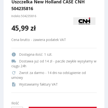
Uszczelka New Holland CASE CNH
504235816
Indeks
504235816
45,99 zł
Cena brutto - zawiera podatek VAT
info
Dostępna ilość:
1 szt.
local_shipping
Dostawa już od 14 zł - paczki zwykle wysyłamy w
ciągu 24h
refresh
Zwrot za darmo - 14 dni na odstąpienie od
umowy
description
Wystawiamy faktury VAT
Ilość