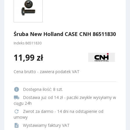
Śruba New Holland CASE CNH 86511830
Indeks
86511830
11,99 zł
Cena brutto - zawiera podatek VAT
info
Dostępna ilość:
8 szt.
local_shipping
Dostawa już od 14 zł - paczki zwykle wysyłamy w
ciągu 24h
refresh
Zwrot za darmo - 14 dni na odstąpienie od
umowy
description
Wystawiamy faktury VAT