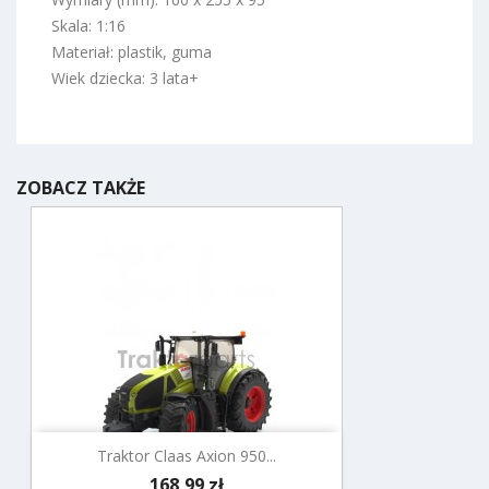
Skala: 1:16
Materiał: plastik, guma
Wiek dziecka: 3 lata+
ZOBACZ TAKŻE
Traktor Claas Axion 950...
Cena
168,99 zł