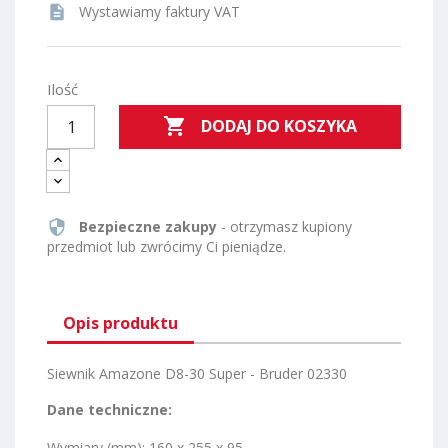
description
Wystawiamy faktury VAT
Ilość

DODAJ DO KOSZYKA
security
Bezpieczne zakupy
- otrzymasz kupiony
przedmiot lub zwrócimy Ci pieniądze.
Opis produktu
Siewnik Amazone D8-30 Super - Bruder 02330
Dane techniczne:
Wymiary (mm): 160 x 255 x 95