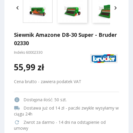


Siewnik Amazone D8-30 Super - Bruder
02330
Indeks
60002330
55,99 zł
Cena brutto - zawiera podatek VAT
info
Dostępna ilość:
50 szt.
local_shipping
Dostawa już od 14 zł - paczki zwykle wysyłamy w
ciągu 24h
refresh
Zwrot za darmo - 14 dni na odstąpienie od
umowy