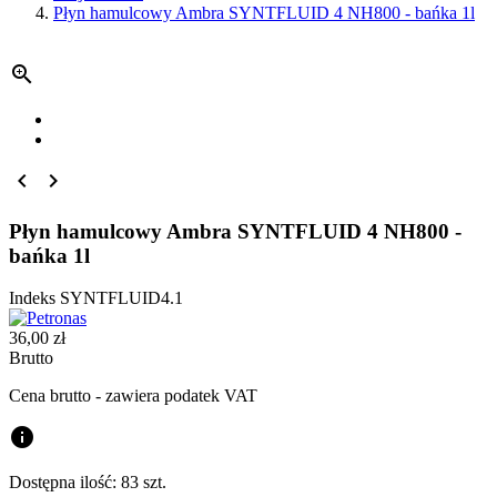
Płyn hamulcowy Ambra SYNTFLUID 4 NH800 - bańka 1l



Płyn hamulcowy Ambra SYNTFLUID 4 NH800 -
bańka 1l
Indeks
SYNTFLUID4.1
36,00 zł
Brutto
Cena brutto - zawiera podatek VAT
info
Dostępna ilość:
83 szt.