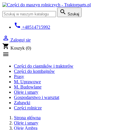

Szukaj
call
+48514715992

Zaloguj się
shopping_cart
Koszyk
(0)

Części do ciągników i traktorów
Części do kombajnów
Prasy
M. Uprawowe
M. Budowlane
Oleje i smary
Gospodarstwo i warsztat
Zabawki
Części rolnicze
Strona główna
Oleje i smary
Oleje Ambra