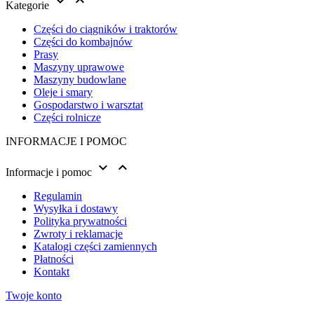


Kategorie
Części do ciągników i traktorów
Części do kombajnów
Prasy
Maszyny uprawowe
Maszyny budowlane
Oleje i smary
Gospodarstwo i warsztat
Części rolnicze
INFORMACJE I POMOC


Informacje i pomoc
Regulamin
Wysyłka i dostawy
Polityka prywatności
Zwroty i reklamacje
Katalogi części zamiennych
Płatności
Kontakt
Twoje konto