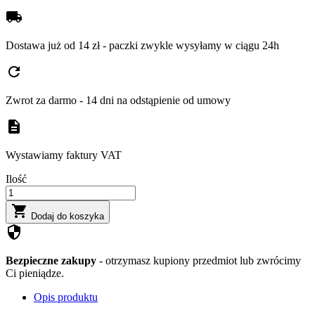
local_shipping
Dostawa już od 14 zł - paczki zwykle wysyłamy w ciągu 24h
refresh
Zwrot za darmo - 14 dni na odstąpienie od umowy
description
Wystawiamy faktury VAT
Ilość

Dodaj do koszyka
security
Bezpieczne zakupy
- otrzymasz kupiony przedmiot lub zwrócimy
Ci pieniądze.
Opis produktu