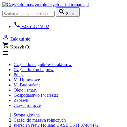

Szukaj
call
+48514715992

Zaloguj się
shopping_cart
Koszyk
(0)

Części do ciągników i traktorów
Części do kombajnów
Prasy
M. Uprawowe
M. Budowlane
Oleje i smary
Gospodarstwo i warsztat
Zabawki
Części rolnicze
Strona główna
Części do maszyn rolniczych
Pierścień New Holland CASE CNH 87404472