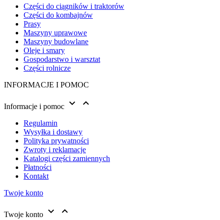
Części do ciągników i traktorów
Części do kombajnów
Prasy
Maszyny uprawowe
Maszyny budowlane
Oleje i smary
Gospodarstwo i warsztat
Części rolnicze
INFORMACJE I POMOC


Informacje i pomoc
Regulamin
Wysyłka i dostawy
Polityka prywatności
Zwroty i reklamacje
Katalogi części zamiennych
Płatności
Kontakt
Twoje konto


Twoje konto