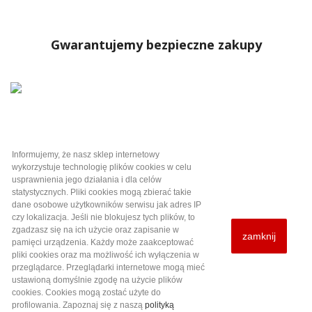
Gwarantujemy bezpieczne zakupy
Informujemy, że nasz sklep internetowy
Kategorie

wykorzystuje technologię plików cookies w celu
usprawnienia jego działania i dla celów
statystycznych. Pliki cookies mogą zbierać takie
Informacje i pomoc

dane osobowe użytkowników serwisu jak adres IP
czy lokalizacja. Jeśli nie blokujesz tych plików, to
zgadzasz się na ich użycie oraz zapisanie w
zamknij
Twoje konto

pamięci urządzenia. Każdy może zaakceptować
pliki cookies oraz ma możliwość ich wyłączenia w
przeglądarce. Przeglądarki internetowe mogą mieć
Informacja o sklepie
ustawioną domyślnie zgodę na użycie plików
cookies. Cookies mogą zostać użyte do
profilowania.
Zapoznaj się z naszą
polityką