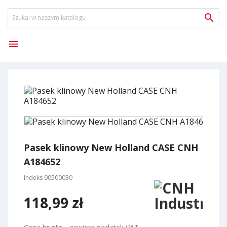


Pasek klinowy New Holland CASE CNH
A184652
Indeks
90500030
118,99 zł