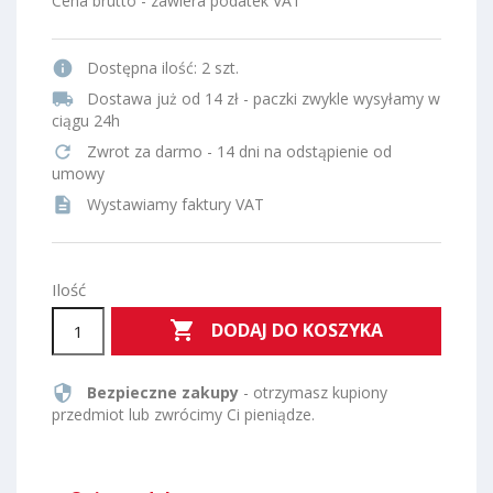
Cena brutto - zawiera podatek VAT
info
Dostępna ilość:
2 szt.
local_shipping
Dostawa już od 14 zł - paczki zwykle wysyłamy w
ciągu 24h
refresh
Zwrot za darmo - 14 dni na odstąpienie od
umowy
description
Wystawiamy faktury VAT
Ilość

DODAJ DO KOSZYKA
security
Bezpieczne zakupy
- otrzymasz kupiony
przedmiot lub zwrócimy Ci pieniądze.