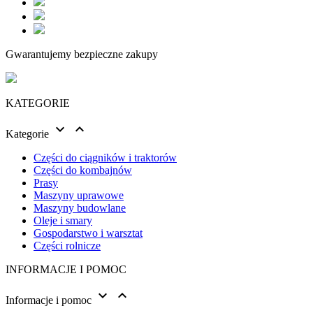
Gwarantujemy bezpieczne zakupy
KATEGORIE


Kategorie
Części do ciągników i traktorów
Części do kombajnów
Prasy
Maszyny uprawowe
Maszyny budowlane
Oleje i smary
Gospodarstwo i warsztat
Części rolnicze
INFORMACJE I POMOC


Informacje i pomoc