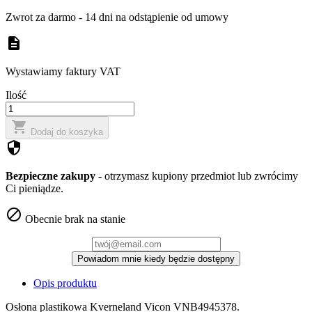
Zwrot za darmo - 14 dni na odstąpienie od umowy
description
Wystawiamy faktury VAT
Ilość

Dodaj do koszyka
security
Bezpieczne zakupy
- otrzymasz kupiony przedmiot lub zwrócimy
Ci pieniądze.

Obecnie brak na stanie
Powiadom mnie kiedy będzie dostępny
Opis produktu
Osłona plastikowa Kverneland Vicon VNB4945378.