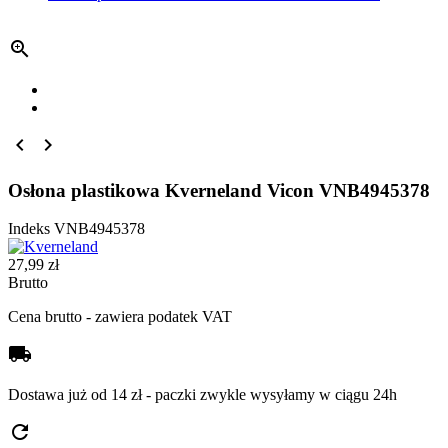



Osłona plastikowa Kverneland Vicon VNB4945378
Indeks
VNB4945378
27,99 zł
Brutto
Cena brutto - zawiera podatek VAT
local_shipping
Dostawa już od 14 zł - paczki zwykle wysyłamy w ciągu 24h
refresh