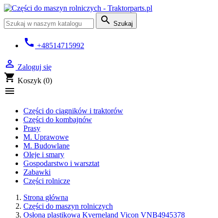

Szukaj
call
+48514715992

Zaloguj się
shopping_cart
Koszyk
(0)

Części do ciągników i traktorów
Części do kombajnów
Prasy
M. Uprawowe
M. Budowlane
Oleje i smary
Gospodarstwo i warsztat
Zabawki
Części rolnicze
Strona główna
Części do maszyn rolniczych
Osłona plastikowa Kverneland Vicon VNB4945378