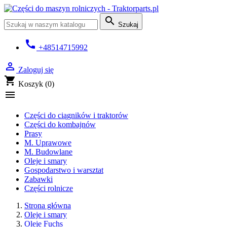

Szukaj
call
+48514715992

Zaloguj się
shopping_cart
Koszyk
(0)

Części do ciągników i traktorów
Części do kombajnów
Prasy
M. Uprawowe
M. Budowlane
Oleje i smary
Gospodarstwo i warsztat
Zabawki
Części rolnicze
Strona główna
Oleje i smary
Oleje Fuchs