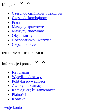


Kategorie
Części do ciągników i traktorów
Części do kombajnów
Prasy
Maszyny uprawowe
Maszyny budowlane
Oleje i smary
Gospodarstwo i warsztat
Części rolnicze
INFORMACJE I POMOC


Informacje i pomoc
Regulamin
Wysyłka i dostawy
Polityka prywatności
Zwroty i reklamacje
Katalogi części zamiennych
Płatności
Kontakt
Twoje konto