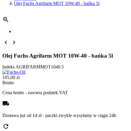
Olej Fuchs Agrifarm MOT 10W-40 - bańka 5l



Olej Fuchs Agrifarm MOT 10W-40 - bańka 5l
Indeks
AGRIFARMMOT1040.5
105,00 zł
Brutto
Cena brutto - zawiera podatek VAT
local_shipping
Dostawa już od 14 zł - paczki zwykle wysyłamy w ciągu 24h
refresh