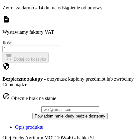
Zwrot za darmo - 14 dni na odstąpienie od umowy
description
Wystawiamy faktury VAT
Ilość

Dodaj do koszyka
security
Bezpieczne zakupy
- otrzymasz kupiony przedmiot lub zwrócimy
Ci pieniądze.

Obecnie brak na stanie
Powiadom mnie kiedy będzie dostępny
Opis produktu
Olej Fuchs Agrifarm MOT 10W-40 - bańka 5l.