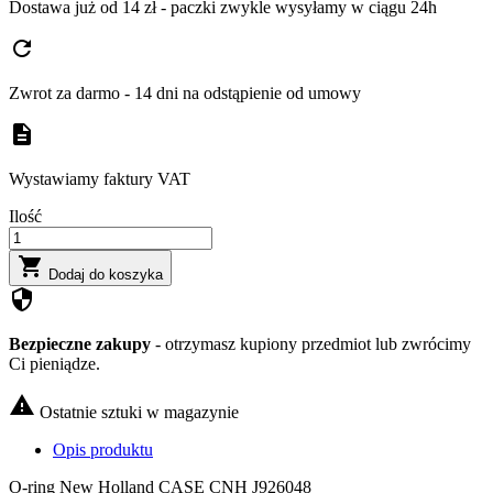
Dostawa już od 14 zł - paczki zwykle wysyłamy w ciągu 24h
refresh
Zwrot za darmo - 14 dni na odstąpienie od umowy
description
Wystawiamy faktury VAT
Ilość

Dodaj do koszyka
security
Bezpieczne zakupy
- otrzymasz kupiony przedmiot lub zwrócimy
Ci pieniądze.

Ostatnie sztuki w magazynie
Opis produktu
O-ring New Holland CASE CNH J926048