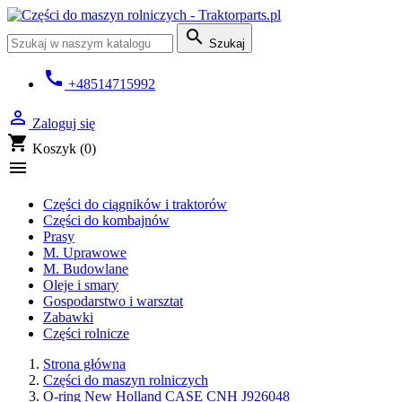

Szukaj
call
+48514715992

Zaloguj się
shopping_cart
Koszyk
(0)

Części do ciągników i traktorów
Części do kombajnów
Prasy
M. Uprawowe
M. Budowlane
Oleje i smary
Gospodarstwo i warsztat
Zabawki
Części rolnicze
Strona główna
Części do maszyn rolniczych
O-ring New Holland CASE CNH J926048