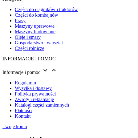
Części do ciągników i traktorów
Części do kombajnów
Prasy
Maszyny uprawowe
Maszyny budowlane
Oleje i smary
Gospodarstwo i warsztat
Części rolnicze
INFORMACJE I POMOC


Informacje i pomoc
Regulamin
Wysyłka i dostawy
Polityka prywatności
Zwroty i reklamacje
Katalogi części zamiennych
Płatności
Kontakt
Twoje konto