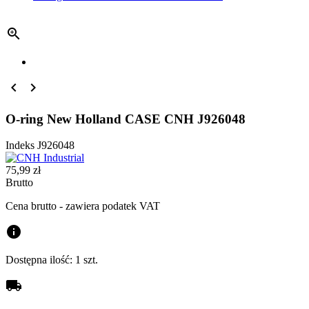



O-ring New Holland CASE CNH J926048
Indeks
J926048
75,99 zł
Brutto
Cena brutto - zawiera podatek VAT
info
Dostępna ilość:
1 szt.
local_shipping