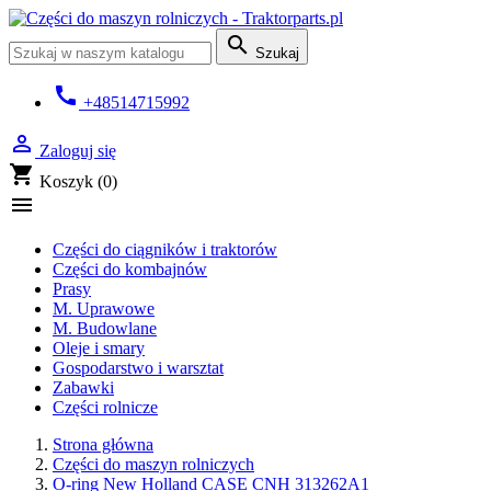

Szukaj
call
+48514715992

Zaloguj się
shopping_cart
Koszyk
(0)

Części do ciągników i traktorów
Części do kombajnów
Prasy
M. Uprawowe
M. Budowlane
Oleje i smary
Gospodarstwo i warsztat
Zabawki
Części rolnicze
Strona główna
Części do maszyn rolniczych
O-ring New Holland CASE CNH 313262A1