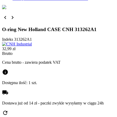


O-ring New Holland CASE CNH 313262A1
Indeks
313262A1
32,99 zł
Brutto
Cena brutto - zawiera podatek VAT
info
Dostępna ilość:
1 szt.
local_shipping
Dostawa już od 14 zł - paczki zwykle wysyłamy w ciągu 24h
refresh