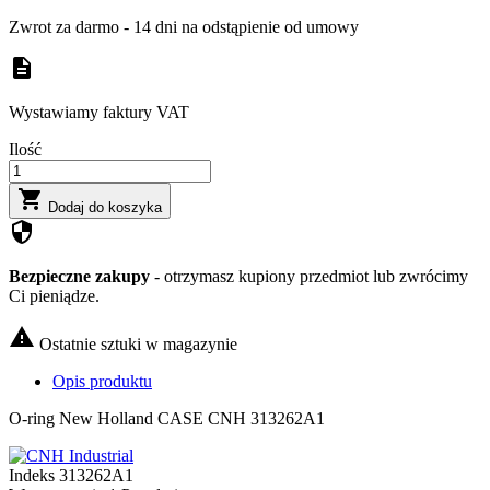
Zwrot za darmo - 14 dni na odstąpienie od umowy
description
Wystawiamy faktury VAT
Ilość

Dodaj do koszyka
security
Bezpieczne zakupy
- otrzymasz kupiony przedmiot lub zwrócimy
Ci pieniądze.

Ostatnie sztuki w magazynie
Opis produktu
O-ring New Holland CASE CNH 313262A1
Indeks
313262A1