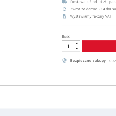
local_shipping
Dostawa już od 14 zł - pac
refresh
Zwrot za darmo - 14 dni n
description
Wystawiamy faktury VAT
Ilość
security
Bezpieczne zakupy
- otr