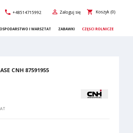

call
shopping_cart
Koszyk
(0)
Zaloguj się
+48514715992
OSPODARSTWO I WARSZTAT
ZABAWKI
CZĘŚCI ROLNICZE
CASE CNH 87591955
VAT