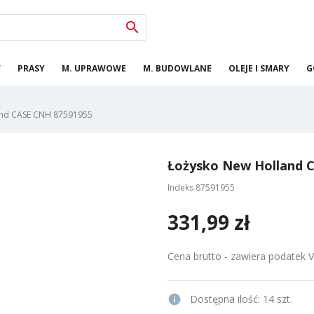

W
PRASY
M. UPRAWOWE
M. BUDOWLANE
OLEJE I SMARY
G
and CASE CNH 87591955
Łożysko New Holland 
Indeks
87591955
331,99 zł
Cena brutto - zawiera podatek 
info
Dostępna ilość:
14 szt.