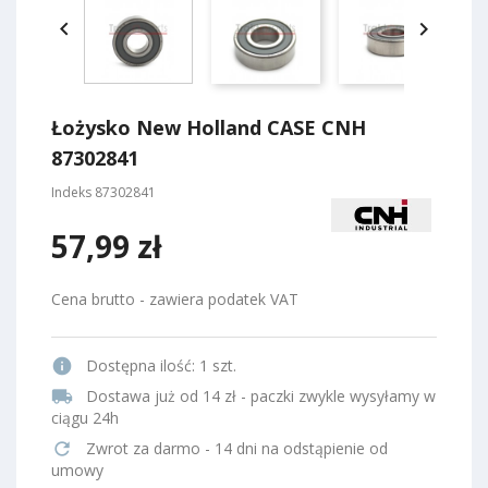


Łożysko New Holland CASE CNH
87302841
Indeks
87302841
57,99 zł
Cena brutto - zawiera podatek VAT
info
Dostępna ilość:
1 szt.
local_shipping
Dostawa już od 14 zł - paczki zwykle wysyłamy w
ciągu 24h
refresh
Zwrot za darmo - 14 dni na odstąpienie od
umowy