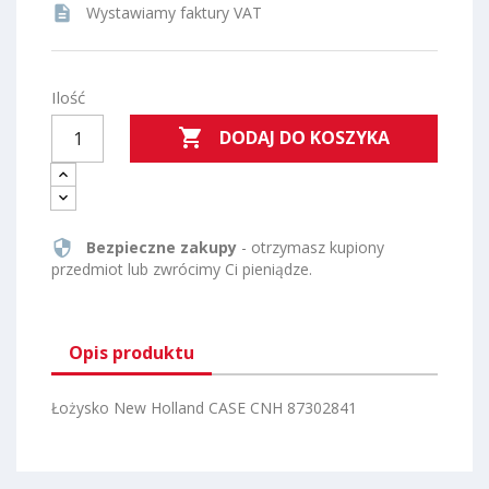
description
Wystawiamy faktury VAT
Ilość

DODAJ DO KOSZYKA
security
Bezpieczne zakupy
- otrzymasz kupiony
przedmiot lub zwrócimy Ci pieniądze.
Opis produktu
Łożysko New Holland CASE CNH 87302841