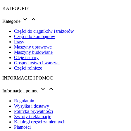
KATEGORIE


Kategorie
Części do ciągników i traktorów
Części do kombajnów
Prasy
Maszyny uprawowe
Maszyny budowlane
Oleje i smary
Gospodarstwo i warsztat
Części rolnicze
INFORMACJE I POMOC


Informacje i pomoc
Regulamin
Wysyłka i dostawy
Polityka prywatności
Zwroty i reklamacje
Katalogi części zamiennych
Płatności