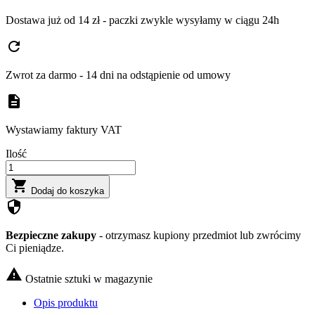
Dostawa już od 14 zł - paczki zwykle wysyłamy w ciągu 24h
refresh
Zwrot za darmo - 14 dni na odstąpienie od umowy
description
Wystawiamy faktury VAT
Ilość

Dodaj do koszyka
security
Bezpieczne zakupy
- otrzymasz kupiony przedmiot lub zwrócimy
Ci pieniądze.

Ostatnie sztuki w magazynie
Opis produktu