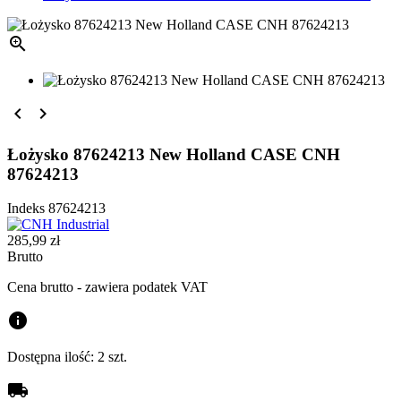



Łożysko 87624213 New Holland CASE CNH
87624213
Indeks
87624213
285,99 zł
Brutto
Cena brutto - zawiera podatek VAT
info
Dostępna ilość:
2 szt.
local_shipping