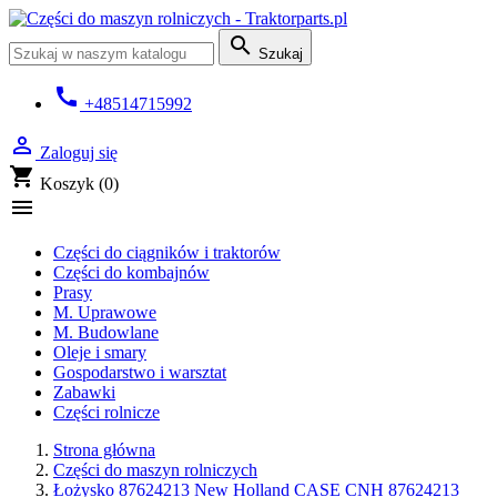

Szukaj
call
+48514715992

Zaloguj się
shopping_cart
Koszyk
(0)

Części do ciągników i traktorów
Części do kombajnów
Prasy
M. Uprawowe
M. Budowlane
Oleje i smary
Gospodarstwo i warsztat
Zabawki
Części rolnicze
Strona główna
Części do maszyn rolniczych
Łożysko 87624213 New Holland CASE CNH 87624213