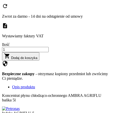
refresh
Zwrot za darmo - 14 dni na odstąpienie od umowy
description
Wystawiamy faktury VAT
Ilość

Dodaj do koszyka
security
Bezpieczne zakupy
- otrzymasz kupiony przedmiot lub zwrócimy
Ci pieniądze.
Opis produktu
Koncentrat płynu chłodząco-ochronnego AMBRA AGRIFLU
bańka 5l