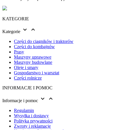
KATEGORIE


Kategorie
Części do ciągników i traktorów
Części do kombajnów
Prasy
Maszyny uprawowe
Maszyny budowlane
Oleje i smary
Gospodarstwo i warsztat
Części rolnicze
INFORMACJE I POMOC


Informacje i pomoc
Regulamin
Wysyłka i dostawy
Polityka prywatności
Zwroty i reklamacje