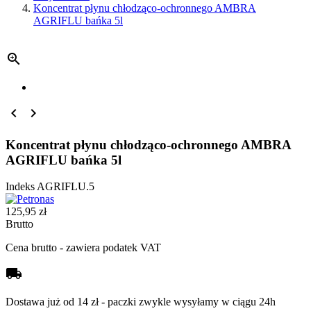
Koncentrat płynu chłodząco-ochronnego AMBRA
AGRIFLU bańka 5l



Koncentrat płynu chłodząco-ochronnego AMBRA
AGRIFLU bańka 5l
Indeks
AGRIFLU.5
125,95 zł
Brutto
Cena brutto - zawiera podatek VAT
local_shipping
Dostawa już od 14 zł - paczki zwykle wysyłamy w ciągu 24h