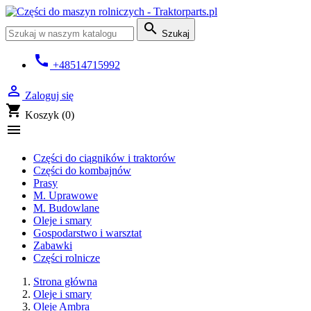

Szukaj
call
+48514715992

Zaloguj się
shopping_cart
Koszyk
(0)

Części do ciągników i traktorów
Części do kombajnów
Prasy
M. Uprawowe
M. Budowlane
Oleje i smary
Gospodarstwo i warsztat
Zabawki
Części rolnicze
Strona główna
Oleje i smary
Oleje Ambra