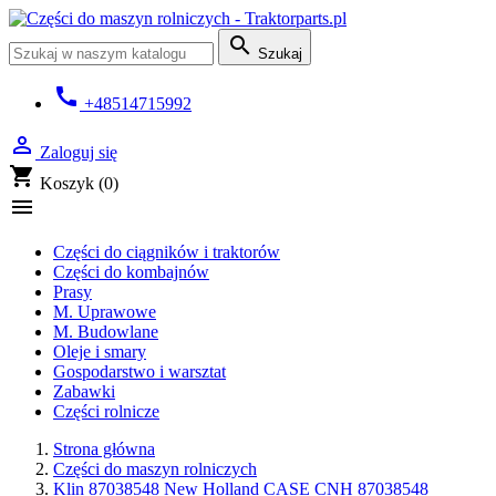

Szukaj
call
+48514715992

Zaloguj się
shopping_cart
Koszyk
(0)

Części do ciągników i traktorów
Części do kombajnów
Prasy
M. Uprawowe
M. Budowlane
Oleje i smary
Gospodarstwo i warsztat
Zabawki
Części rolnicze
Strona główna
Części do maszyn rolniczych
Klin 87038548 New Holland CASE CNH 87038548