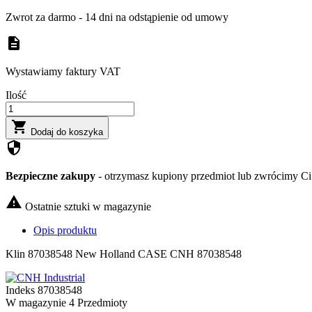
Zwrot za darmo - 14 dni na odstąpienie od umowy
description
Wystawiamy faktury VAT
Ilość

Dodaj do koszyka
security
Bezpieczne zakupy
- otrzymasz kupiony przedmiot lub zwrócimy Ci 

Ostatnie sztuki w magazynie
Opis produktu
Klin 87038548 New Holland CASE CNH 87038548
Indeks
87038548
W magazynie
4 Przedmioty