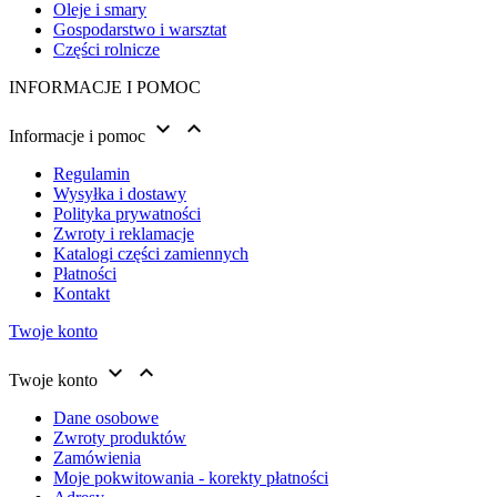
Oleje i smary
Gospodarstwo i warsztat
Części rolnicze
INFORMACJE I POMOC


Informacje i pomoc
Regulamin
Wysyłka i dostawy
Polityka prywatności
Zwroty i reklamacje
Katalogi części zamiennych
Płatności
Kontakt
Twoje konto


Twoje konto
Dane osobowe
Zwroty produktów
Zamówienia
Moje pokwitowania - korekty płatności