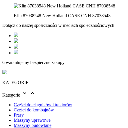
Klin 87038548 New Holland CASE CNH 87038548
Dołącz do naszej społeczności w mediach społecznościowych
Gwarantujemy bezpieczne zakupy
KATEGORIE


Kategorie
Części do ciągników i traktorów
Części do kombajnów
Prasy
Maszyny uprawowe
Maszyny budowlane