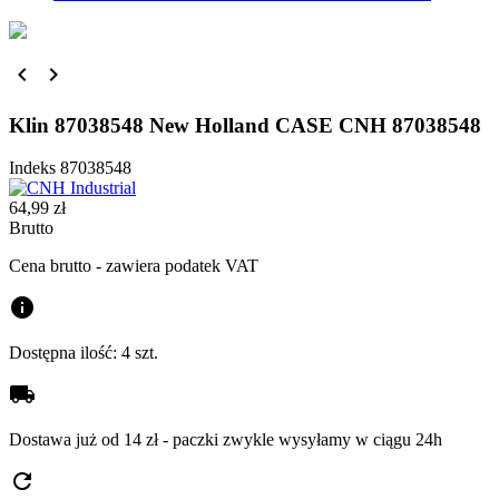


Klin 87038548 New Holland CASE CNH 87038548
Indeks
87038548
64,99 zł
Brutto
Cena brutto - zawiera podatek VAT
info
Dostępna ilość:
4 szt.
local_shipping
Dostawa już od 14 zł - paczki zwykle wysyłamy w ciągu 24h
refresh