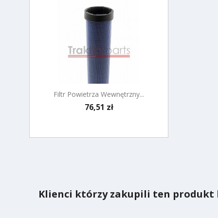
Filtr Powietrza Wewnętrzny...
Cena
76,51 zł
Szybki podgląd

Klienci którzy zakupili ten produkt 