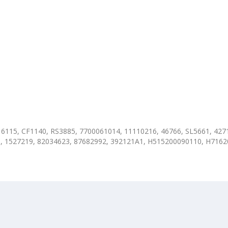
16115, CF1140, RS3885, 7700061014, 11110216, 46766, SL5661, 42
 1527219, 82034623, 87682992, 392121A1, H515200090110, H7162