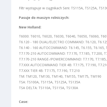
Filtr występuje w ciągnikach Serii: TS115A, TS125A, TS
Pasuje do maszyn rolniczych:
New Holland:
T6000: T6010, T6020, T6030, T6040, T6050, T6060, T60
T6.120 - 180 DUAL/ELECTRO COMMAND: T6.120, T6.125, T
T6.140 - 160 AUTOCOMMAND: T6.145, T6.155, T6.165, 
T7.170-210 AUTOCOMMAND: T7.170, T7.185, T7.200, T
T7.170-210 RANGE-/POWERCOMMAND: T7.170, T7.185, 
T7.XXX AUTOCOMMAND TIER 4B: T7.175, T7.190, T7.210
T7.XXX TIER 4B: T7.175, T7.190, T7.210
TM: TM120, TM130, TM140, TM155, TM175, TM190
TSA: TS100A, TS115A, TS125A, TS135A
TSA DELTA: TS110A, TS115A, TS130A
Case: