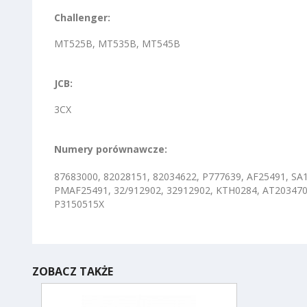
Challenger:
MT525B, MT535B, MT545B
JCB:
3CX
Numery porównawcze:
87683000, 82028151, 82034622, P777639, AF25491, SA
PMAF25491, 32/912902, 32912902, KTH0284, AT203470,
P3150515X
ZOBACZ TAKŻE