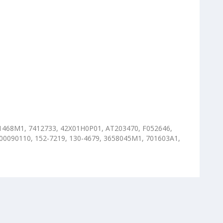
71468M1, 7412733, 42X01H0P01, AT203470, F052646,
00090110, 152-7219, 130-4679, 3658045M1, 701603A1,