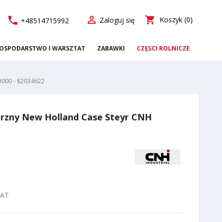

call
shopping_cart
Koszyk
(0)
Zaloguj się
+48514715992
OSPODARSTWO I WARSZTAT
ZABAWKI
CZĘŚCI ROLNICZE
3000 - 82034622
trzny New Holland Case Steyr CNH
VAT