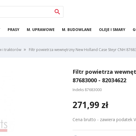

W
PRASY
M. UPRAWOWE
M. BUDOWLANE
OLEJE I SMARY
G
w i traktorów
Filtr powietrza wewnętrzny New Holland Case Steyr CNH 8768
Filtr powietrza wewnę
87683000 - 82034622
Indeks
87683000
271,99 zł
Cena brutto - zawiera podatek 