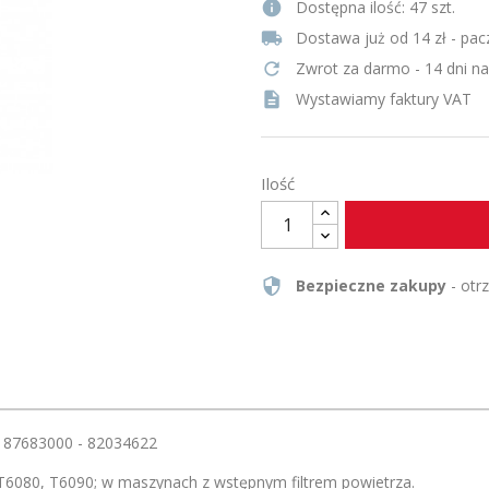
info
Dostępna ilość:
47 szt.
local_shipping
Dostawa już od 14 zł - pac
refresh
Zwrot za darmo - 14 dni n
description
Wystawiamy faktury VAT
Ilość
security
Bezpieczne zakupy
- otr
H 87683000 - 82034622
, T6080, T6090; w maszynach z wstępnym filtrem powietrza.