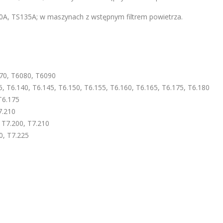
130A, TS135A; w maszynach z wstępnym filtrem powietrza.
70, T6080, T6090
6.140, T6.145, T6.150, T6.155, T6.160, T6.165, T6.175, T6.180
T6.175
7.210
T7.200, T7.210
, T7.225