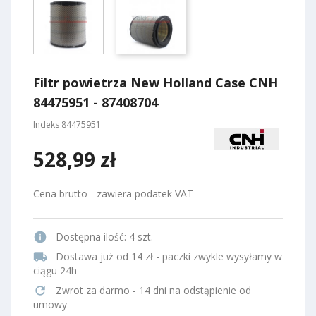
Filtr powietrza New Holland Case CNH
84475951 - 87408704
Indeks
84475951
528,99 zł
Cena brutto - zawiera podatek VAT
info
Dostępna ilość:
4 szt.
local_shipping
Dostawa już od 14 zł - paczki zwykle wysyłamy w
ciągu 24h
refresh
Zwrot za darmo - 14 dni na odstąpienie od
umowy