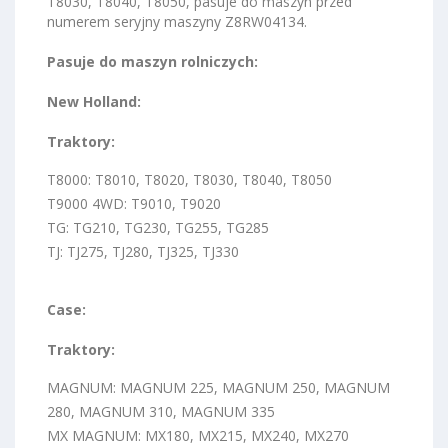
T8030, T8040, T8050, pasuje do maszyn przed
numerem seryjny maszyny Z8RW04134.
Pasuje do maszyn rolniczych:
New Holland:
Traktory:
T8000: T8010, T8020, T8030, T8040, T8050
T9000 4WD: T9010, T9020
TG: TG210, TG230, TG255, TG285
TJ: TJ275, TJ280, TJ325, TJ330
Case:
Traktory:
MAGNUM: MAGNUM 225, MAGNUM 250, MAGNUM
280, MAGNUM 310, MAGNUM 335
MX MAGNUM: MX180, MX215, MX240, MX270