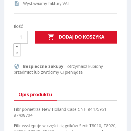
description
Wystawiamy faktury VAT
Ilość

DODAJ DO KOSZYKA
security
Bezpieczne zakupy
- otrzymasz kupiony
przedmiot lub zwrócimy Ci pieniądze.
Opis produktu
Filtr powietrza New Holland Case CNH 84475951 -
87408704
Filtr występuje w części ciągników Serii: T8010, T8020,