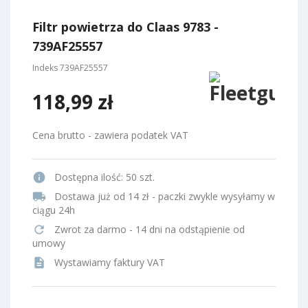
Filtr powietrza do Claas 9783 -
739AF25557
Indeks
739AF25557
118,99 zł
Cena brutto - zawiera podatek VAT
info
Dostępna ilość:
50 szt.
local_shipping
Dostawa już od 14 zł - paczki zwykle wysyłamy w
ciągu 24h
refresh
Zwrot za darmo - 14 dni na odstąpienie od
umowy
description
Wystawiamy faktury VAT