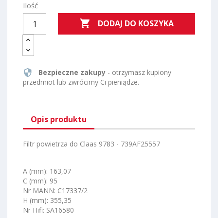
Ilość

DODAJ DO KOSZYKA
security
Bezpieczne zakupy
- otrzymasz kupiony
przedmiot lub zwrócimy Ci pieniądze.
Opis produktu
Filtr powietrza do Claas 9783 - 739AF25557
A (mm): 163,07
C (mm): 95
Nr MANN: C17337/2
H (mm): 355,35
Nr Hifi: SA16580