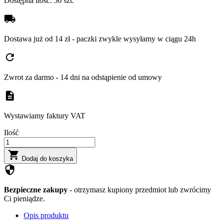
Dostępna ilość:
50 szt.
local_shipping
Dostawa już od 14 zł - paczki zwykle wysyłamy w ciągu 24h
refresh
Zwrot za darmo - 14 dni na odstąpienie od umowy
description
Wystawiamy faktury VAT
Ilość

Dodaj do koszyka
security
Bezpieczne zakupy
- otrzymasz kupiony przedmiot lub zwrócimy
Ci pieniądze.
Opis produktu