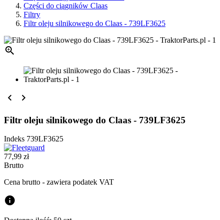
Części do ciągników Claas
Filtry
Filtr oleju silnikowego do Claas - 739LF3625



Filtr oleju silnikowego do Claas - 739LF3625
Indeks
739LF3625
77,99 zł
Brutto
Cena brutto - zawiera podatek VAT
info