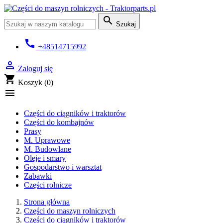

Szukaj
call
+48514715992

Zaloguj się
shopping_cart
Koszyk
(0)

Części do ciągników i traktorów
Części do kombajnów
Prasy
M. Uprawowe
M. Budowlane
Oleje i smary
Gospodarstwo i warsztat
Zabawki
Części rolnicze
Strona główna
Części do maszyn rolniczych
Części do ciągników i traktorów