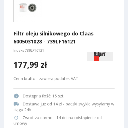
Filtr oleju silnikowego do Claas
6005031028 - 739LF16121
Indeks
739LF16121
177,99 zł
Cena brutto - zawiera podatek VAT
info
Dostępna ilość:
15 szt.
local_shipping
Dostawa już od 14 zł - paczki zwykle wysyłamy w
ciągu 24h
refresh
Zwrot za darmo - 14 dni na odstąpienie od
umowy