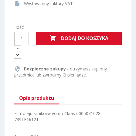
description
Wystawiamy faktury VAT
Ilość

DODAJ DO KOSZYKA
security
Bezpieczne zakupy
- otrzymasz kupiony
przedmiot lub zwrócimy Ci pieniądze.
Opis produktu
Filtr oleju silnikowego do Claas 6005031028 -
739LF16121