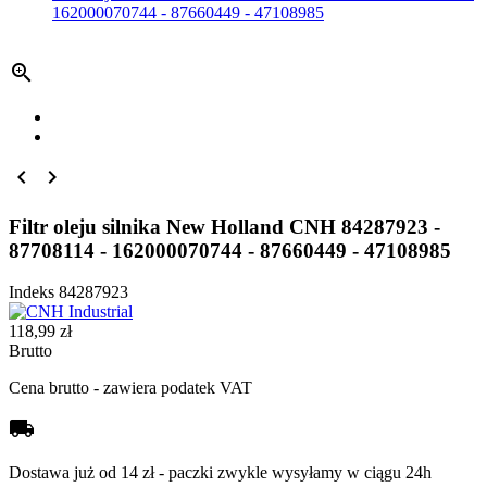
162000070744 - 87660449 - 47108985



Filtr oleju silnika New Holland CNH 84287923 -
87708114 - 162000070744 - 87660449 - 47108985
Indeks
84287923
118,99 zł
Brutto
Cena brutto - zawiera podatek VAT
local_shipping
Dostawa już od 14 zł - paczki zwykle wysyłamy w ciągu 24h