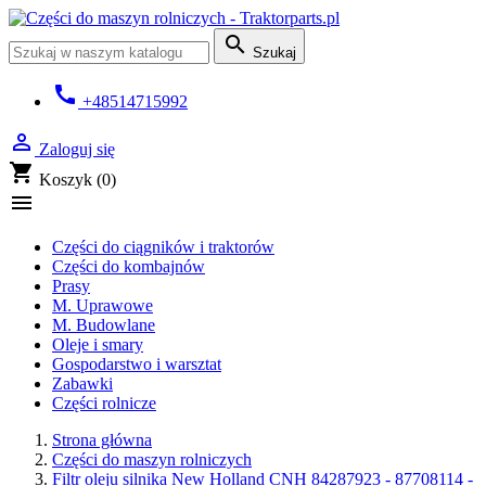

Szukaj
call
+48514715992

Zaloguj się
shopping_cart
Koszyk
(0)

Części do ciągników i traktorów
Części do kombajnów
Prasy
M. Uprawowe
M. Budowlane
Oleje i smary
Gospodarstwo i warsztat
Zabawki
Części rolnicze
Strona główna
Części do maszyn rolniczych
Filtr oleju silnika New Holland CNH 84287923 - 87708114 -