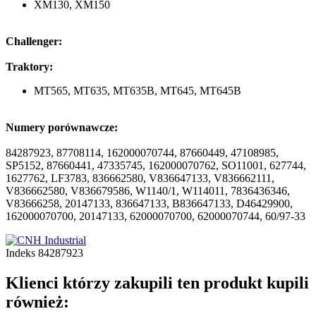
XM130, XM150
Challenger:
Traktory:
MT565, MT635, MT635B, MT645, MT645B
Numery porównawcze:
84287923, 87708114, 162000070744, 87660449, 47108985,
SP5152, 87660441, 47335745, 162000070762, SO11001, 627744,
1627762, LF3783, 836662580, V836647133, V836662111,
V836662580, V836679586, W1140/1, W114011, 7836436346,
V83666258, 20147133, 836647133, B836647133, D46429900,
162000070700, 20147133, 62000070700, 62000070744, 60/97-33
Indeks
84287923
Klienci którzy zakupili ten produkt kupili
również: