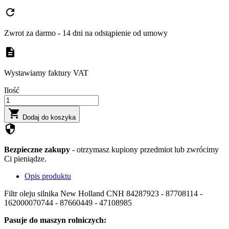
refresh
Zwrot za darmo - 14 dni na odstąpienie od umowy
description
Wystawiamy faktury VAT
Ilość

Dodaj do koszyka
security
Bezpieczne zakupy
- otrzymasz kupiony przedmiot lub zwrócimy
Ci pieniądze.
Opis produktu
Filtr oleju silnika New Holland CNH 84287923 - 87708114 -
162000070744 - 87660449 - 47108985
Pasuje do maszyn rolniczych: