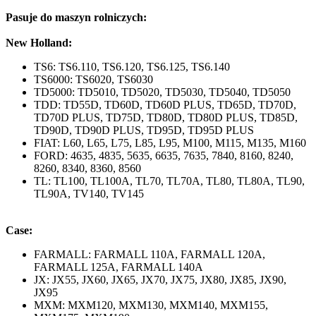
Pasuje do maszyn rolniczych:
New Holland:
TS6: TS6.110, TS6.120, TS6.125, TS6.140
TS6000: TS6020, TS6030
TD5000: TD5010, TD5020, TD5030, TD5040, TD5050
TDD: TD55D, TD60D, TD60D PLUS, TD65D, TD70D,
TD70D PLUS, TD75D, TD80D, TD80D PLUS, TD85D,
TD90D, TD90D PLUS, TD95D, TD95D PLUS
FIAT: L60, L65, L75, L85, L95, M100, M115, M135, M160
FORD: 4635, 4835, 5635, 6635, 7635, 7840, 8160, 8240,
8260, 8340, 8360, 8560
TL: TL100, TL100A, TL70, TL70A, TL80, TL80A, TL90,
TL90A, TV140, TV145
Case:
FARMALL: FARMALL 110A, FARMALL 120A,
FARMALL 125A, FARMALL 140A
JX: JX55, JX60, JX65, JX70, JX75, JX80, JX85, JX90,
JX95
MXM: MXM120, MXM130, MXM140, MXM155,