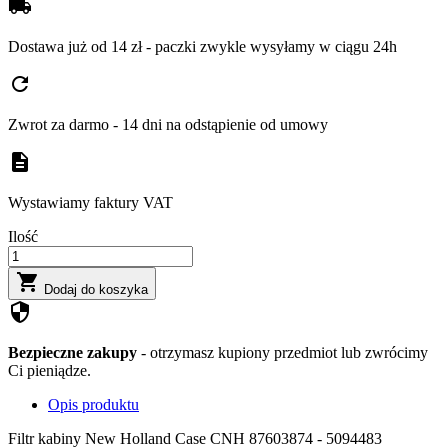
local_shipping
Dostawa już od 14 zł - paczki zwykle wysyłamy w ciągu 24h
refresh
Zwrot za darmo - 14 dni na odstąpienie od umowy
description
Wystawiamy faktury VAT
Ilość

Dodaj do koszyka
security
Bezpieczne zakupy
- otrzymasz kupiony przedmiot lub zwrócimy
Ci pieniądze.
Opis produktu
Filtr kabiny New Holland Case CNH 87603874 - 5094483