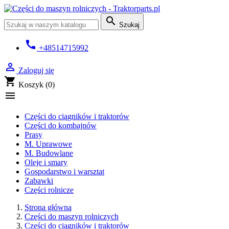

Szukaj
call
+48514715992

Zaloguj się
shopping_cart
Koszyk
(0)

Części do ciągników i traktorów
Części do kombajnów
Prasy
M. Uprawowe
M. Budowlane
Oleje i smary
Gospodarstwo i warsztat
Zabawki
Części rolnicze
Strona główna
Części do maszyn rolniczych
Części do ciągników i traktorów