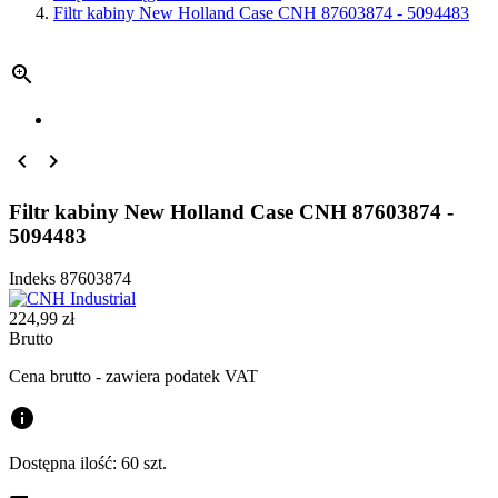
Filtr kabiny New Holland Case CNH 87603874 - 5094483



Filtr kabiny New Holland Case CNH 87603874 -
5094483
Indeks
87603874
224,99 zł
Brutto
Cena brutto - zawiera podatek VAT
info
Dostępna ilość:
60 szt.