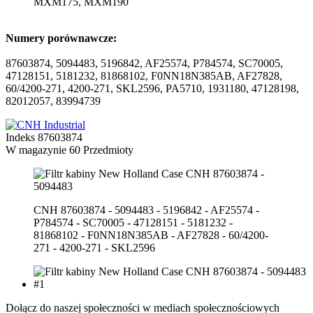
MXM175, MXM190
Numery porównawcze:
87603874, 5094483, 5196842, AF25574, P784574, SC70005,
47128151, 5181232, 81868102, F0NN18N385AB, AF27828,
60/4200-271, 4200-271, SKL2596, PA5710, 1931180, 47128198,
82012057, 83994739
Indeks
87603874
W magazynie
60 Przedmioty
CNH 87603874 - 5094483 - 5196842 - AF25574 -
P784574 - SC70005 - 47128151 - 5181232 -
81868102 - F0NN18N385AB - AF27828 - 60/4200-
271 - 4200-271 - SKL2596
Dołącz do naszej społeczności w mediach społecznościowych