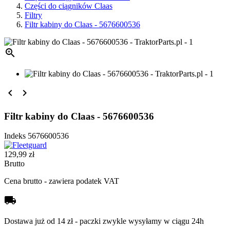
Części do ciągników Claas
Filtry
Filtr kabiny do Claas - 5676600536



Filtr kabiny do Claas - 5676600536
Indeks
5676600536
129,99 zł
Brutto
Cena brutto - zawiera podatek VAT
local_shipping
Dostawa już od 14 zł - paczki zwykle wysyłamy w ciągu 24h