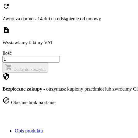
refresh
Zwrot za darmo - 14 dni na odstąpienie od umowy
description
Wystawiamy faktury VAT
Ilość

Dodaj do koszyka
security
Bezpieczne zakupy
- otrzymasz kupiony przedmiot lub zwrócimy Ci 

Obecnie brak na stanie
Opis produktu