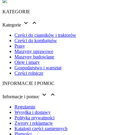
KATEGORIE


Kategorie
Części do ciągników i traktorów
Części do kombajnów
Prasy
Maszyny uprawowe
Maszyny budowlane
Oleje i smary
Gospodarstwo i warsztat
Części rolnicze
INFORMACJE I POMOC


Informacje i pomoc
Regulamin
Wysyłka i dostawy
Polityka prywatności
Zwroty i reklamacje
Katalogi części zamiennych
Płatności