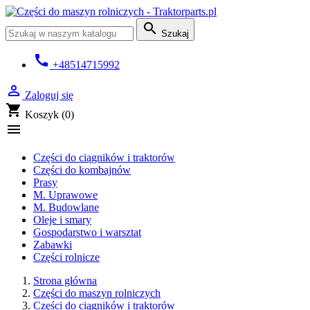

Szukaj
call
+48514715992

Zaloguj się
shopping_cart
Koszyk
(0)

Części do ciągników i traktorów
Części do kombajnów
Prasy
M. Uprawowe
M. Budowlane
Oleje i smary
Gospodarstwo i warsztat
Zabawki
Części rolnicze
Strona główna
Części do maszyn rolniczych
Części do ciągników i traktorów