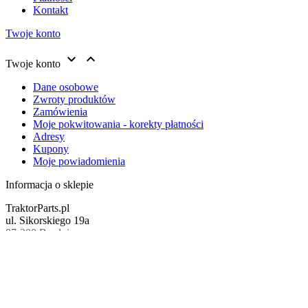
Kontakt
Twoje konto


Twoje konto
Dane osobowe
Zwroty produktów
Zamówienia
Moje pokwitowania - korekty płatności
Adresy
Kupony
Moje powiadomienia
Informacja o sklepie
TraktorParts.pl
ul. Sikorskiego 19a
87-300 Brodnica
Polska
Informujemy, że nasz sklep internetowy wykorzystuje technologię 
Zadzwoń do nas:
+48514715992
użytkowników serwisu jak adres IP czy lokalizacja. Jeśli nie bloku
Napisz do nas:
sklep@traktorparts.pl
ma możliwość ich wyłączenia w przeglądarce. Przeglądarki interne
Informacja o sklepie