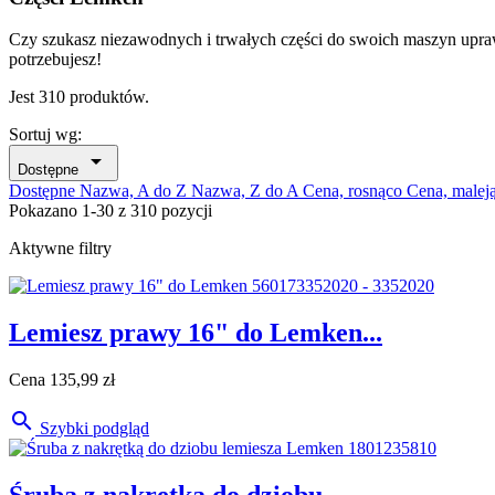
Czy szukasz niezawodnych i trwałych części do swoich maszyn up
potrzebujesz!
Jest 310 produktów.
Sortuj wg:

Dostępne
Dostępne
Nazwa, A do Z
Nazwa, Z do A
Cena, rosnąco
Cena, malej
Pokazano 1-30 z 310 pozycji
Aktywne filtry
Lemiesz prawy 16" do Lemken...
Cena
135,99 zł

Szybki podgląd