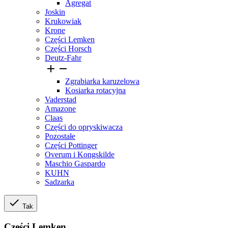
Agregat
Joskin
Krukowiak
Krone
Części Lemken
Części Horsch
Deutz-Fahr


Zgrabiarka karuzelowa
Kosiarka rotacyjna
Vaderstad
Amazone
Claas
Części do opryskiwacza
Pozostałe
Części Pottinger
Overum i Kongskilde
Maschio Gaspardo
KUHN
Sadzarka

Tak
Części Lemken