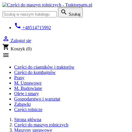

Szukaj
call
+48514715992

Zaloguj się
shopping_cart
Koszyk
(0)

Części do ciągników i traktorów
Części do kombajnów
Prasy
M. Uprawowe
M. Budowlane
Oleje i smary
Gospodarstwo i warsztat
Zabawki
Części rolnicze
Strona główna
Części do maszyn rolniczych
Maszyny uprawowe