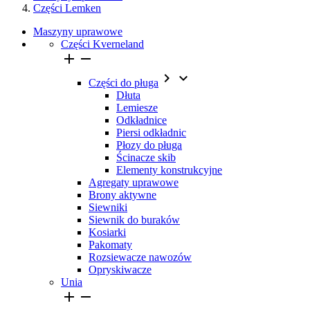
Części Lemken
Maszyny uprawowe
Części Kverneland




Części do pługa
Dłuta
Lemiesze
Odkładnice
Piersi odkładnic
Płozy do pługa
Ścinacze skib
Elementy konstrukcyjne
Agregaty uprawowe
Brony aktywne
Siewniki
Siewnik do buraków
Kosiarki
Pakomaty
Rozsiewacze nawozów
Opryskiwacze
Unia

