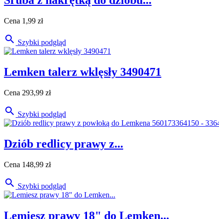
Śruba z nakrętką do dziobu...
Cena
1,99 zł

Szybki podgląd
Lemken talerz wklęsły 3490471
Cena
293,99 zł

Szybki podgląd
Dziób redlicy prawy z...
Cena
148,99 zł

Szybki podgląd
Lemiesz prawy 18" do Lemken...