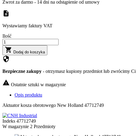
Zwrot za darmo - 14 dni na odstąpienie od umowy
description
Wystawiamy faktury VAT
Ilość

Dodaj do koszyka
security
Bezpieczne zakupy
- otrzymasz kupiony przedmiot lub zwrócimy Ci 

Ostatnie sztuki w magazynie
Opis produktu
Aktuator kosza obrotowego New Holland 47712749
Indeks
47712749
W magazynie
2 Przedmioty