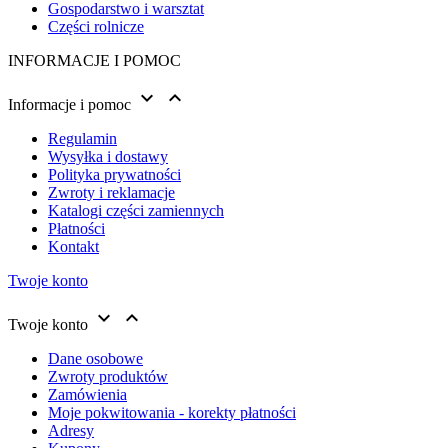
Gospodarstwo i warsztat
Części rolnicze
INFORMACJE I POMOC


Informacje i pomoc
Regulamin
Wysyłka i dostawy
Polityka prywatności
Zwroty i reklamacje
Katalogi części zamiennych
Płatności
Kontakt
Twoje konto


Twoje konto
Dane osobowe
Zwroty produktów
Zamówienia
Moje pokwitowania - korekty płatności
Adresy