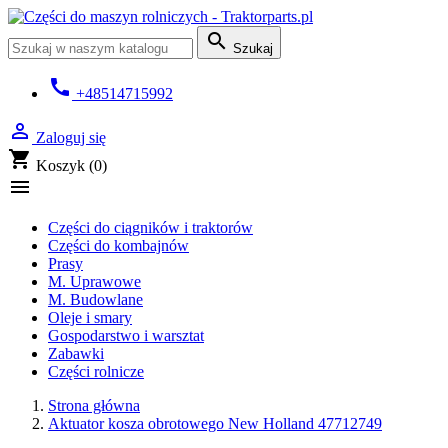

Szukaj
call
+48514715992

Zaloguj się
shopping_cart
Koszyk
(0)

Części do ciągników i traktorów
Części do kombajnów
Prasy
M. Uprawowe
M. Budowlane
Oleje i smary
Gospodarstwo i warsztat
Zabawki
Części rolnicze
Strona główna
Aktuator kosza obrotowego New Holland 47712749