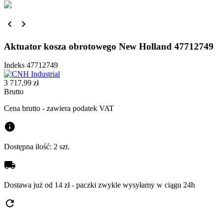


Aktuator kosza obrotowego New Holland 47712749
Indeks
47712749
3 717,99 zł
Brutto
Cena brutto - zawiera podatek VAT
info
Dostępna ilość:
2 szt.
local_shipping
Dostawa już od 14 zł - paczki zwykle wysyłamy w ciągu 24h
refresh