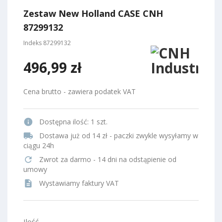
Zestaw New Holland CASE CNH
87299132
Indeks
87299132
496,99 zł
Cena brutto - zawiera podatek VAT
info
Dostępna ilość:
1 szt.
local_shipping
Dostawa już od 14 zł - paczki zwykle wysyłamy w
ciągu 24h
refresh
Zwrot za darmo - 14 dni na odstąpienie od
umowy
description
Wystawiamy faktury VAT
Ilość