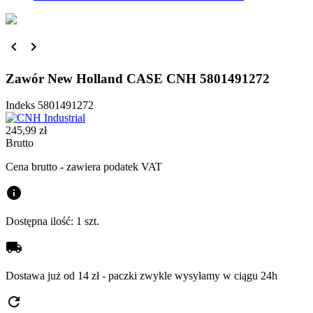


Zawór New Holland CASE CNH 5801491272
Indeks
5801491272
245,99 zł
Brutto
Cena brutto - zawiera podatek VAT
info
Dostępna ilość:
1 szt.
local_shipping
Dostawa już od 14 zł - paczki zwykle wysyłamy w ciągu 24h
refresh