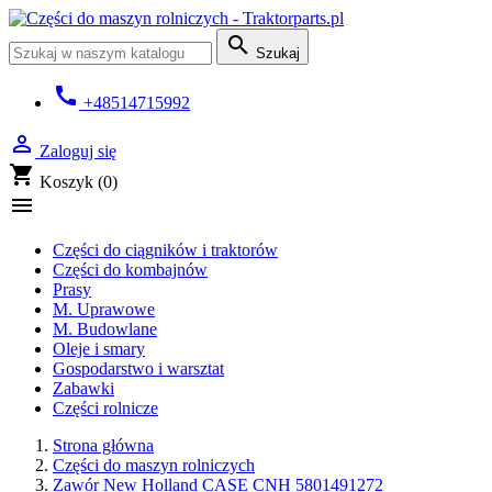

Szukaj
call
+48514715992

Zaloguj się
shopping_cart
Koszyk
(0)

Części do ciągników i traktorów
Części do kombajnów
Prasy
M. Uprawowe
M. Budowlane
Oleje i smary
Gospodarstwo i warsztat
Zabawki
Części rolnicze
Strona główna
Części do maszyn rolniczych
Zawór New Holland CASE CNH 5801491272