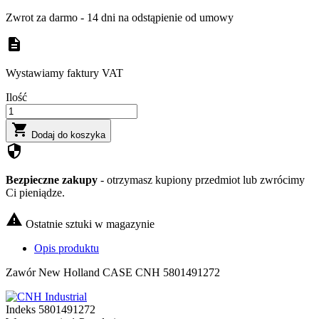
Zwrot za darmo - 14 dni na odstąpienie od umowy
description
Wystawiamy faktury VAT
Ilość

Dodaj do koszyka
security
Bezpieczne zakupy
- otrzymasz kupiony przedmiot lub zwrócimy
Ci pieniądze.

Ostatnie sztuki w magazynie
Opis produktu
Zawór New Holland CASE CNH 5801491272
Indeks
5801491272