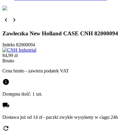


Zawleczka New Holland CASE CNH 82000094
Indeks
82000094
84,99 zł
Brutto
Cena brutto - zawiera podatek VAT
info
Dostępna ilość:
1 szt.
local_shipping
Dostawa już od 14 zł - paczki zwykle wysyłamy w ciągu 24h
refresh