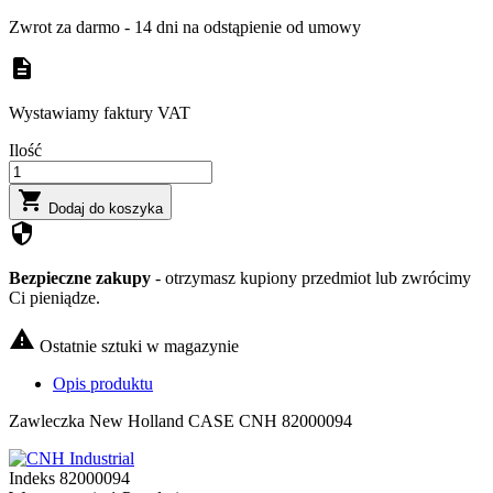
Zwrot za darmo - 14 dni na odstąpienie od umowy
description
Wystawiamy faktury VAT
Ilość

Dodaj do koszyka
security
Bezpieczne zakupy
- otrzymasz kupiony przedmiot lub zwrócimy
Ci pieniądze.

Ostatnie sztuki w magazynie
Opis produktu
Zawleczka New Holland CASE CNH 82000094
Indeks
82000094