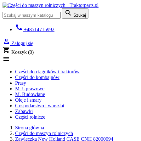

Szukaj
call
+48514715992

Zaloguj się
shopping_cart
Koszyk
(0)

Części do ciągników i traktorów
Części do kombajnów
Prasy
M. Uprawowe
M. Budowlane
Oleje i smary
Gospodarstwo i warsztat
Zabawki
Części rolnicze
Strona główna
Części do maszyn rolniczych
Zawleczka New Holland CASE CNH 82000094