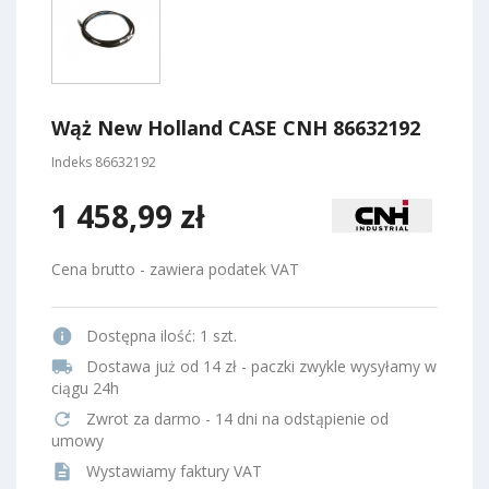
Wąż New Holland CASE CNH 86632192
Indeks
86632192
1 458,99 zł
Cena brutto - zawiera podatek VAT
info
Dostępna ilość:
1 szt.
local_shipping
Dostawa już od 14 zł - paczki zwykle wysyłamy w
ciągu 24h
refresh
Zwrot za darmo - 14 dni na odstąpienie od
umowy
description
Wystawiamy faktury VAT