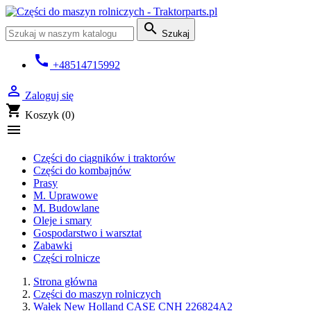

Szukaj
call
+48514715992

Zaloguj się
shopping_cart
Koszyk
(0)

Części do ciągników i traktorów
Części do kombajnów
Prasy
M. Uprawowe
M. Budowlane
Oleje i smary
Gospodarstwo i warsztat
Zabawki
Części rolnicze
Strona główna
Części do maszyn rolniczych
Wałek New Holland CASE CNH 226824A2