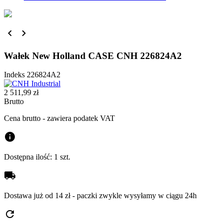


Wałek New Holland CASE CNH 226824A2
Indeks
226824A2
2 511,99 zł
Brutto
Cena brutto - zawiera podatek VAT
info
Dostępna ilość:
1 szt.
local_shipping
Dostawa już od 14 zł - paczki zwykle wysyłamy w ciągu 24h
refresh