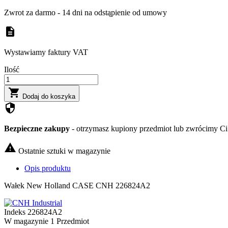
Zwrot za darmo - 14 dni na odstąpienie od umowy
description
Wystawiamy faktury VAT
Ilość

Dodaj do koszyka
security
Bezpieczne zakupy
- otrzymasz kupiony przedmiot lub zwrócimy Ci 

Ostatnie sztuki w magazynie
Opis produktu
Wałek New Holland CASE CNH 226824A2
Indeks
226824A2
W magazynie
1 Przedmiot