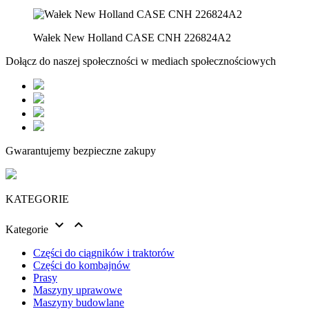
Wałek New Holland CASE CNH 226824A2
Dołącz do naszej społeczności w mediach społecznościowych
Gwarantujemy bezpieczne zakupy
KATEGORIE


Kategorie
Części do ciągników i traktorów
Części do kombajnów
Prasy
Maszyny uprawowe
Maszyny budowlane