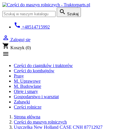

Szukaj
call
+48514715992

Zaloguj się
shopping_cart
Koszyk
(0)

Części do ciągników i traktorów
Części do kombajnów
Prasy
M. Uprawowe
M. Budowlane
Oleje i smary
Gospodarstwo i warsztat
Zabawki
Części rolnicze
Strona główna
Części do maszyn rolniczych
Uszczelka New Holland CASE CNH 87712927