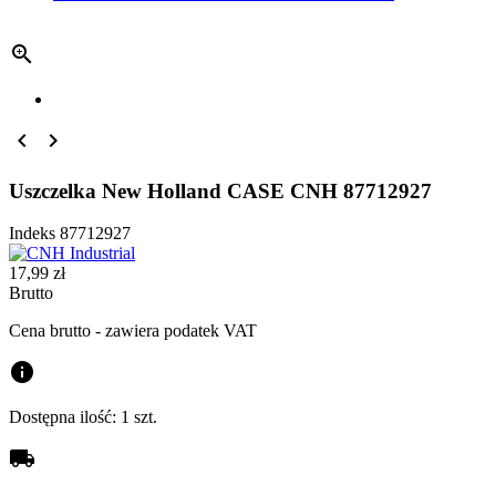



Uszczelka New Holland CASE CNH 87712927
Indeks
87712927
17,99 zł
Brutto
Cena brutto - zawiera podatek VAT
info
Dostępna ilość:
1 szt.
local_shipping