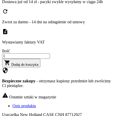
Dostawa już od 14 zł - paczki zwykle wysyłamy w ciągu 24h
refresh
Zwrot za darmo - 14 dni na odstąpienie od umowy
description
Wystawiamy faktury VAT
Ilość

Dodaj do koszyka
security
Bezpieczne zakupy
- otrzymasz kupiony przedmiot lub zwrócimy
Ci pieniądze.

Ostatnie sztuki w magazynie
Opis produktu
Uszczelka New Holland CASE CNH 87712927