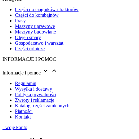
Części do ciągników i traktorów
Części do kombajnów
Prasy
Maszyny uprawowe
Maszyny budowlane
Oleje i smary
Gospodarstwo i warsztat
Części rolnicze
INFORMACJE I POMOC


Informacje i pomoc
Regulamin
Wysyłka i dostawy
Polityka prywatności
Zwroty i reklamacje
Katalogi części zamiennych
Płatności
Kontakt
Twoje konto