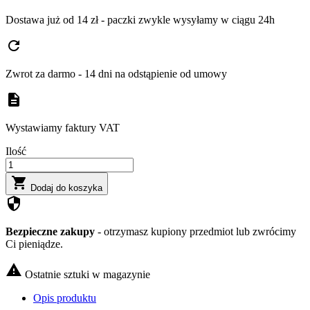
Dostawa już od 14 zł - paczki zwykle wysyłamy w ciągu 24h
refresh
Zwrot za darmo - 14 dni na odstąpienie od umowy
description
Wystawiamy faktury VAT
Ilość

Dodaj do koszyka
security
Bezpieczne zakupy
- otrzymasz kupiony przedmiot lub zwrócimy
Ci pieniądze.

Ostatnie sztuki w magazynie
Opis produktu