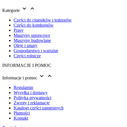


Kategorie
Części do ciągników i traktorów
Części do kombajnów
Prasy
Maszyny uprawowe
Maszyny budowlane
Oleje i smary
Gospodarstwo i warsztat
Części rolnicze
INFORMACJE I POMOC


Informacje i pomoc
Regulamin
Wysyłka i dostawy
Polityka prywatności
Zwroty i reklamacje
Katalogi części zamiennych
Płatności
Kontakt