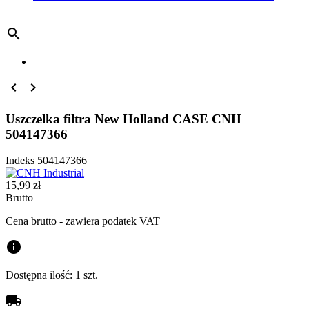



Uszczelka filtra New Holland CASE CNH
504147366
Indeks
504147366
15,99 zł
Brutto
Cena brutto - zawiera podatek VAT
info
Dostępna ilość:
1 szt.
local_shipping