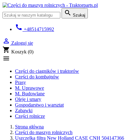

Szukaj
call
+48514715992

Zaloguj się
shopping_cart
Koszyk
(0)

Części do ciągników i traktorów
Części do kombajnów
Prasy
M. Uprawowe
M. Budowlane
Oleje i smary
Gospodarstwo i warsztat
Zabawki
Części rolnicze
Strona główna
Części do maszyn rolniczych
Uszczelka filtra New Holland CASE CNH 504147366